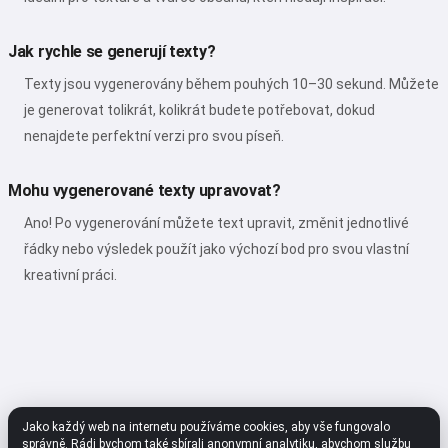
Jak rychle se generují texty?
Texty jsou vygenerovány během pouhých 10–30 sekund. Můžete
je generovat tolikrát, kolikrát budete potřebovat, dokud
nenajdete perfektní verzi pro svou píseň.
Mohu vygenerované texty upravovat?
Ano! Po vygenerování můžete text upravit, změnit jednotlivé
řádky nebo výsledek použít jako výchozí bod pro svou vlastní
kreativní práci.
Jako každý web na internetu používáme cookies, aby vše fungovalo
správně. Rádi bychom také sbírali anonymní analytiku, abychom službu