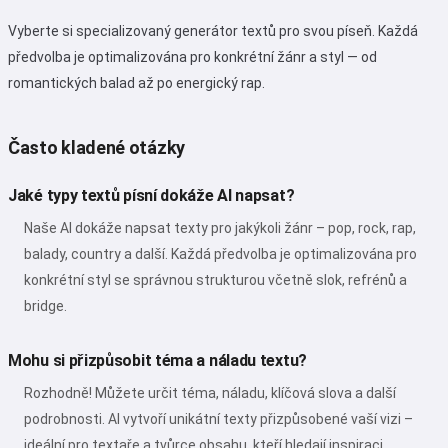
Vyberte si specializovaný generátor textů pro svou píseň. Každá
předvolba je optimalizována pro konkrétní žánr a styl — od
Я соглашаюсь:
Podmínky služby
,
Zásady ochrany osobních údajů
,
romantických balad až po energický rap.
Zásady vrácení peněz
Často kladené otázky
Jaké typy textů písní dokáže AI napsat?
Naše AI dokáže napsat texty pro jakýkoli žánr – pop, rock, rap,
balady, country a další. Každá předvolba je optimalizována pro
konkrétní styl se správnou strukturou včetně slok, refrénů a
bridge.
Mohu si přizpůsobit téma a náladu textu?
Rozhodně! Můžete určit téma, náladu, klíčová slova a další
podrobnosti. AI vytvoří unikátní texty přizpůsobené vaší vizi –
ideální pro textaře a tvůrce obsahu, kteří hledají inspiraci.