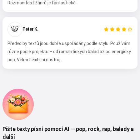
Rozmanitost žánrů je fantastická.
🐯
Peter K.
Předvolby textů jsou dobře uspořádány podle stylu. Používám
různé podle projektu – od romantických balad až po energický
pop. Velmi flexibilní nástroj.
Ahoj 👋
Můžu vytvářet písně, psát básně a
přání 🥰
Pište texty písní pomocí AI — pop, rock, rap, balady a
Vyzkoušej to zdarma
další