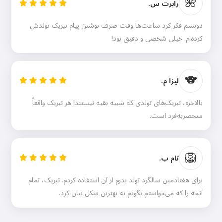
🌺
رابرت س.
دوستم فکر کرد ساعت‌ها وقت صرف نوشتن پیام تبریک تولدش
کرده‌ام. خیلی شخصی و دقیق بود!
سلام 👋
🐨
لیزا م.
من می‌توانم آهنگ بسازم، شعر و
تبریک بنویسم 🥰
بالاخره، تبریک‌های تولدی که شبیه بقیه نیستند! هر تبریک واقعاً
منحصربه‌فرد است.
رایگان امتحان کنید
🦁
تام ب.
برای هفتادمین سالگرد تولد پدرم از آن استفاده کردم. تبریک، تمام
من می‌پذیرم:
شرایط خدمات
,
سیاست حفظ حریم خصوصی
,
آنچه را که می‌خواستم بگویم به بهترین شکل بیان کرد.
سیاست بازپرداخت