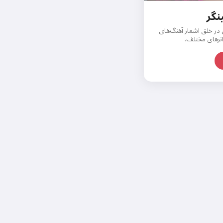
نگر
سلام 👋
 در خلق اشعار آهنگ‌های
انرهای مختلف.
من می‌توانم آهنگ بسازم، شعر و
تبریک بنویسم 🥰
رایگان امتحان کنید
من می‌پذیرم:
شرایط خدمات
,
سیاست حفظ حریم خصوصی
,
سیاست بازپرداخت