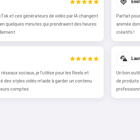
🍓
Emil
kTok et ces générateurs de vidéo par IA changent
Parfait pour
s en quelques minutes qui prendraient des heures
animée donn
llement.
créatifs !
🦜
Laur
réseaux sociaux, je l'utilise pour les Reels et
Un bon outi
Salut 👋
té des styles vidéo m'aide à garder un contenu
de produits
Je peux créer des chansons, écrire
sieurs comptes.
professionn
des poèmes et faire des
félicitations 🥰
Essayez gratuitement