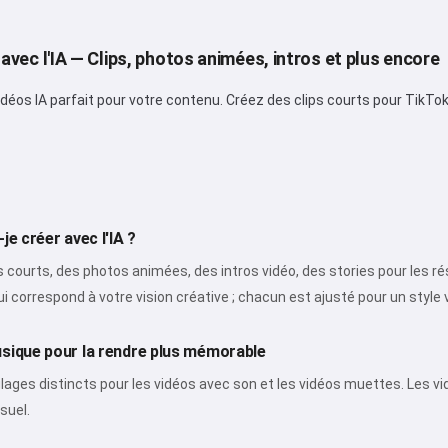
J'accepte :
Conditions d’utilisation
,
Politique de confidentialité
,
vec l'IA — Clips, photos animées, intros et plus encore
Politique de remboursement
idéos IA parfait pour votre contenu. Créez des clips courts pour TikT
je créer avec l'IA ?
 courts, des photos animées, des intros vidéo, des stories pour les ré
i correspond à votre vision créative ; chacun est ajusté pour un style 
usique pour la rendre plus mémorable
lages distincts pour les vidéos avec son et les vidéos muettes. Les v
suel.