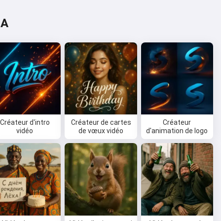
IA
Créateur d'intro
Créateur de cartes
Créateur
vidéo
de vœux vidéo
d'animation de logo