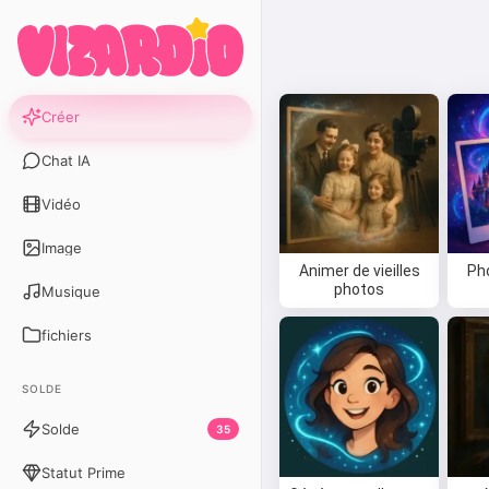
Créer
Chat IA
Vidéo
Image
Animer de vieilles
Pho
photos
Musique
fichiers
SOLDE
Solde
35
Statut Prime