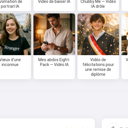
Animation de
Vidéo de baiser IA
Chubby Me — Vidéo
portrait IA
IA drôle
Vœux d'une
Mes abdos Eight-
Vidéo de
V
inconnue
Pack — Vidéo IA
félicitations pour
une remise de
diplôme