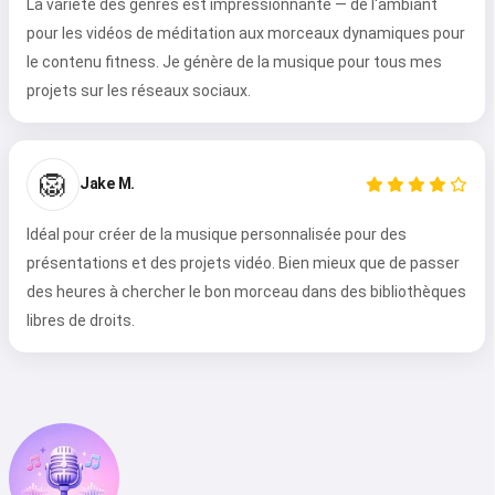
La variété des genres est impressionnante — de l'ambiant
pour les vidéos de méditation aux morceaux dynamiques pour
le contenu fitness. Je génère de la musique pour tous mes
projets sur les réseaux sociaux.
Salut 👋
🦁
Jake M.
Je peux créer des chansons, écrire
des poèmes et faire des
Idéal pour créer de la musique personnalisée pour des
félicitations 🥰
présentations et des projets vidéo. Bien mieux que de passer
des heures à chercher le bon morceau dans des bibliothèques
libres de droits.
Essayez gratuitement
J'accepte :
Conditions d’utilisation
,
Politique de confidentialité
,
Politique de remboursement