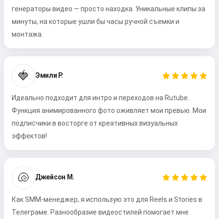
генераторы видео — просто находка. Уникальные клипы за
минуты, на которые ушли бы часы ручной съемки и
монтажа.
🍓
Эмили Р.
Привет 👋
Идеально подходит для интро и переходов на Rutube.
Я могу создавать песни, писать
Функция анимированного фото оживляет мои превью. Мои
стихи и поздравления 🥰
подписчики в восторге от креативных визуальных
эффектов!
Попробовать бесплатно
🐚
Джейсон М.
Я принимаю:
Условия использования
,
Как SMM-менеджер, я использую это для Reels и Stories в
Политика конфиденциальности
,
Телеграме. Разнообразие видеостилей помогает мне
Политика возврата