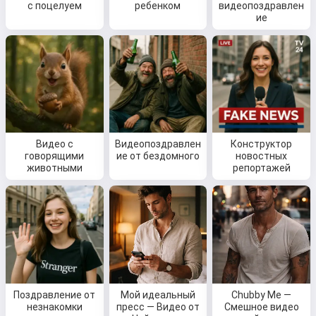
с поцелуем
ребенком
видеопоздравлен
ие
Видео с
Видеопоздравлен
Конструктор
говорящими
ие от бездомного
новостных
животными
репортажей
Поздравление от
Мой идеальный
Chubby Me —
незнакомки
пресс — Видео от
Смешное видео