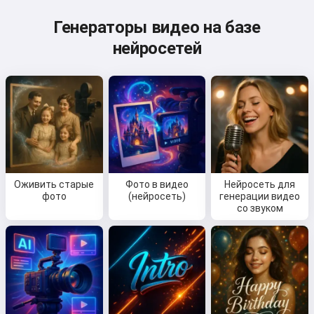
Генераторы видео на базе
нейросетей
Оживить старые
Фото в видео
Нейросеть для
фото
(нейросеть)
генерации видео
со звуком