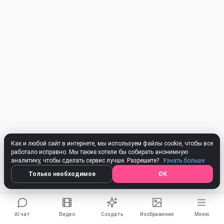
Я могу создавать песни, писать
стихи и поздравления 🥰
Попробовать бесплатно
Я принимаю:
Условия использования
,
Политика конфиденциальности
,
Политика возврата
Как и любой сайт в интернете, мы используем файлы cookie, чтобы все
работало исправно. Мы также хотели бы собирать анонимную
аналитику, чтобы сделать сервис лучше. Разрешите?
Узнать больше
Только необходимое
ОК
AI чат
Видео
Создать
Изображение
Меню