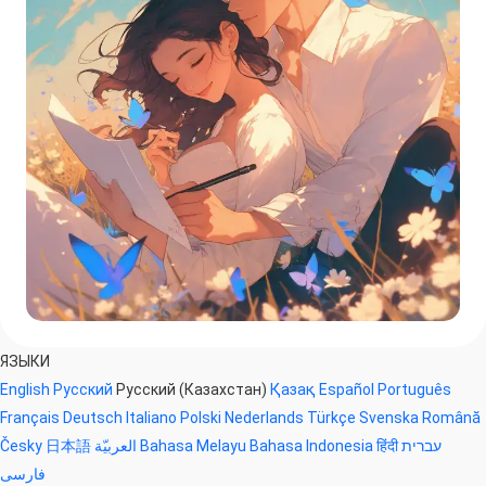
ЯЗЫКИ
English
Русский
Русский (Казахстан)
Қазақ
Español
Português
Français
Deutsch
Italiano
Polski
Nederlands
Türkçe
Svenska
Română
Česky
日本語
العربيّة
Bahasa Melayu
Bahasa Indonesia
हिंदी
עברית
فارسی