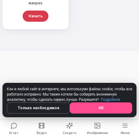
жанрах.
Я могу создавать песни, писать
стихи и поздравления 🥰
Начать
Попробовать бесплатно
Я принимаю:
Условия использования
,
Политика конфиденциальности
,
Политика возврата
Как и любой сайт в интернете, мы используем файлы cookie, чтобы все
работало исправно. Мы также хотели бы собирать анонимную
аналитику, чтобы сделать сервис лучше. Разрешите?
Подробнее
Только необходимое
ОК
AI чат
Видео
Создать
Изображение
Меню