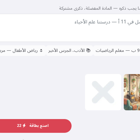
9 ب — معلم الرياضيات
📚
الأدب، الجرس الأخير
🌷
رياض الأطفال — مربي
اصنع بطاقة
22