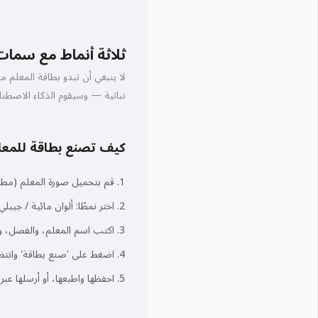
ثلاثة أنماط مع سمات
لا ينبغي أن تبدو بطاقة المعلم م
نباتية — وسيقوم الذكاء الاصطنا
كيف تصنع بطاقة للمعل
قم بتحميل صورة المعلم (مطل
اختر نمطًا: ألوان مائية / جيب
اكتب اسم المعلم، والفصل، و
اضغط على 'صنع بطاقة' وانتظر حوالي
احفظها واطبعها، أو أرسلها عبر