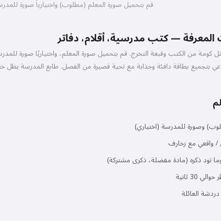
قم بتحميل صورة المعلم (مطلوب) واختيارياً صورة للمدرسة. 
 المعرفة — كتب مدرسية، أقلام، دفاتر
ثل كومة من الكتب وقبعة التخرج. قم بتحميل صورة المعلم، واختياريًا صورة للمدرس
عي بتجميع بطاقة دافئة وجذابة مع تحية قصيرة من الفصل. طابع المدرسة يظل خفيف
م
وب) وصورة للمدرسة (اختياري)
مرحبًا 👋
لي / واقعي مع زخارف
يمكنني إنشاء أغاني، كتابة قصائد
ما تود ذكره (مادة مفضلة، ذكرى مشتركة)
وتهنئات 🥰
 30 ثانية
 دردشة العائلة
جربه مجانًا