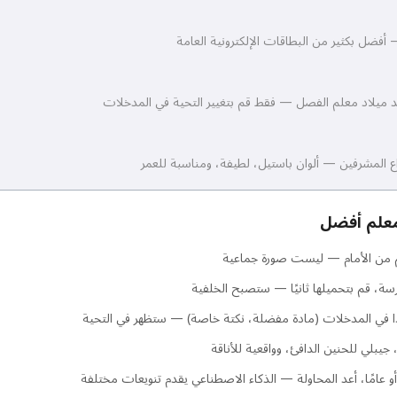
فضل بكثير من البطاقات الإلكترونية العامة
 ميلاد معلم الفصل — فقط قم بتغيير التحية في المدخلات
وداع المشرفين — ألوان باستيل، لطيفة، ومناسبة للعمر
معلم أفضل
م من الأمام — ليست صورة جماعية
سة، قم بتحميلها ثانيًا — ستصبح الخلفية
دًا في المدخلات (مادة مفضلة، نكتة خاصة) — ستظهر في التحية
 جيبلي للحنين الدافئ، وواقعية للأناقة
 أو عامًا، أعد المحاولة — الذكاء الاصطناعي يقدم تنويعات مختلفة