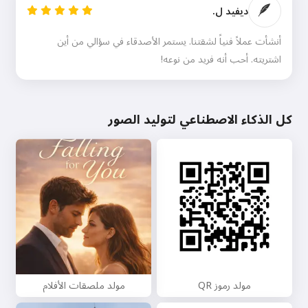
🪶
ديفيد ل.
أنشأت عملاً فنياً لشقتنا. يستمر الأصدقاء في سؤالي من أين
اشتريته. أحب أنه فريد من نوعه!
كل الذكاء الاصطناعي لتوليد الصور
مولد رموز QR
مولد ملصقات الأفلام