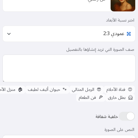
اختر نسبة الأبعاد
صف الصورة التي تريد إنشاؤها بالتفصيل
😍
فتاة الأحلام
😎
الرجل المثالي
🐾
حيوان أليف لطيف
🏠
منزل الأح
🦸
بطل خارق
🍕
فن الطعام
خلفية شفافة
النص على الصورة