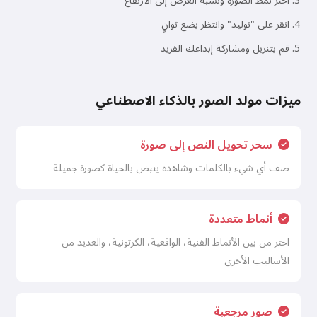
اختر نمط الصورة ونسبة العرض إلى الارتفاع
انقر على "توليد" وانتظر بضع ثوانٍ
قم بتنزيل ومشاركة إبداعك الفريد
ميزات مولد الصور بالذكاء الاصطناعي
سحر تحويل النص إلى صورة
صف أي شيء بالكلمات وشاهده ينبض بالحياة كصورة جميلة
أنماط متعددة
اختر من بين الأنماط الفنية، الواقعية، الكرتونية، والعديد من
الأساليب الأخرى
صور مرجعية