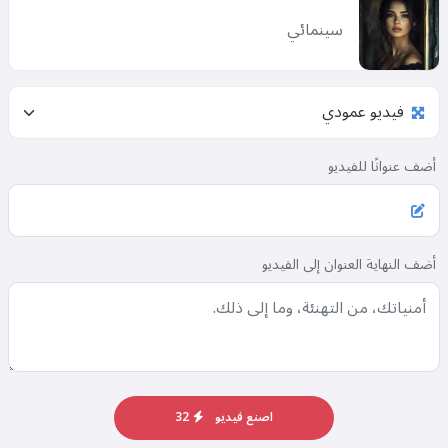
سينمائي
أضف عنوانًا للفيديو
أضف النهاية العنوان إلى الفيديو
اصنع فيديو
32
مرحبًا 👋