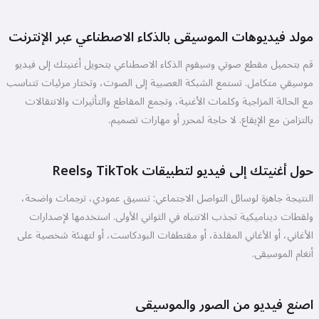
يمكنني إنشاء أغاني، كتابة قصائد
وتهنئات 🥰
مولد فيديوهات الموسيقى بالذكاء الاصطناعي عبر الإنترنت
قم بتحميل مقطع صوتي وسيقوم الذكاء الاصطناعي بتحويل أغنيتك إلى فيديو
موسيقي متكامل. تستمع الشبكة العصبية إلى الصوت، وتختار مرئيات تتناسب
جربه مجانًا
مع الحالة المزاجية وكلمات الأغنية، وتجمع المقاطع والتأثيرات والانتقالات
بالتزامن مع الإيقاع. لا حاجة لمحرر أو مهارات تصميم.
أقبل:
شروط الخدمة
,
سياسة الخصوصية
,
سياسة الاسترداد
حول أغنيتك إلى فيديو لتطبيقات TikTok وReels
النتيجة جاهزة لوسائل التواصل الاجتماعي: تنسيق عمودي، ترجمات واضحة،
ولقطات ديناميكية تجذب الانتباه في الثواني الأولى. استخدمها لإصدارات
الأغاني، أو الأغاني المقلدة، أو مقتطفات البودكاست، أو لتهنئة شخصية على
أنغام الموسيقى.
اصنع فيديو من الصور والموسيقى