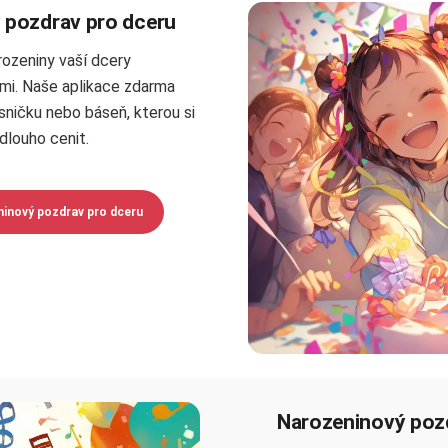
 pozdrav pro dceru
rozeniny vaší dcery
i. Naše aplikace zdarma
sničku nebo báseň, kterou si
dlouho cenit.
ninový pozdrav pro dceru
Narozeninový poz