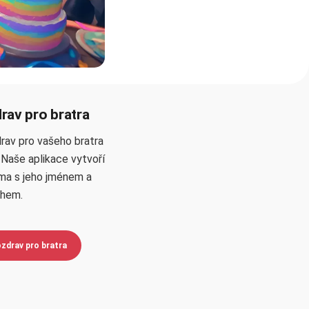
rav pro bratra
rav pro vašeho bratra
. Naše aplikace vytvoří
ma s jeho jménem a
ěhem.
ozdrav pro bratra