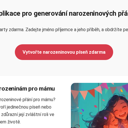
plikace pro generování narozeninových přá
rty zdarma. Zadejte jméno příjemce a jeho příběh, a obdržíte per
Vytvořte narozeninovou píseň zdarma
arozeninám pro mámu
rozeninové přání pro mámu?
oří jedinečnou píseň nebo
důrazní její zvláštní roli ve
em životě.