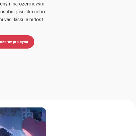
nečným narozeninovým
 osobní písničku nebo
í vaši lásku a hrdost.
pozdrav pro syna