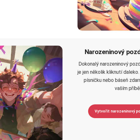
Narozeninový pozd
Dokonalý narozeninový pozd
je jen několik kliknutí daleko
písničku nebo báseň zdar
vaším příb
Vytvořit narozeninový p