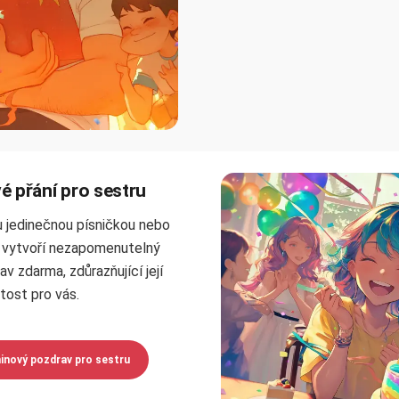
 přání pro sestru
 jedinečnou písničkou nebo
a vytvoří nezapomenutelný
v zdarma, zdůrazňující její
itost pro vás.
inový pozdrav pro sestru