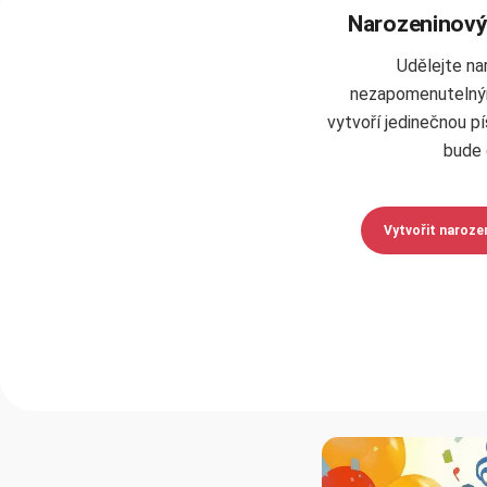
Narozeninový
Udělejte na
nezapomenutelným
vytvoří jedinečnou pí
bude 
Vytvořit naroze