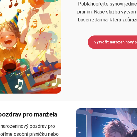
Poblahopřejte synovi jedi
přáním. Naše služba vytvoří
báseň zdarma, která zdůrazn
Vytvořit narozeninový 
pozdrav pro manžela
 narozeninový pozdrav pro
oříme osobní písničku nebo