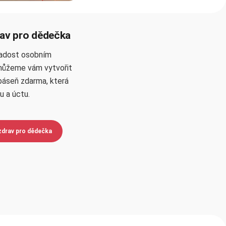
av pro dědečka
radost osobním
můžeme vám vytvořit
báseň zdarma, která
u a úctu.
zdrav pro dědečka