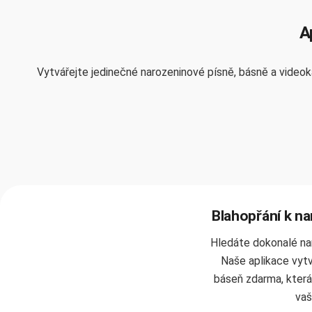
A
Vytvářejte jedinečné narozeninové písně, básně a videoka
Blahopřání k n
Hledáte dokonalé na
Naše aplikace vytv
báseň zdarma, která z
vaš