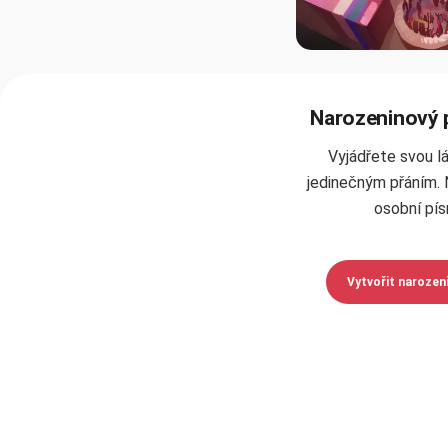
Narozeninový 
Vyjádřete svou l
jedinečným přáním. 
osobní pís
Vytvořit narozen