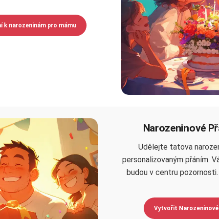
ní k narozeninám pro mámu
Narozeninové Př
Udělejte tatova naroze
personalizovaným přáním. Vá
budou v centru pozornosti
Vytvořit Narozeninové