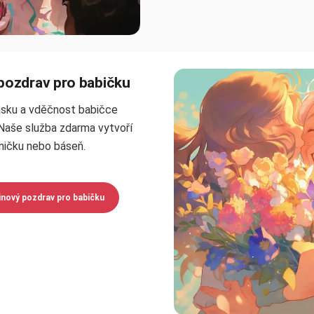
pozdrav pro babičku
ásku a vděčnost babičce
Naše služba zdarma vytvoří
ničku nebo báseň.
inový pozdrav pro babičku