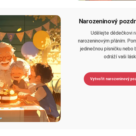
Narozeninový pozdr
Udělejte dědečkovi 
narozeninovým přáním. Po
jedinečnou písničku nebo 
odráží vaši lásk
Vytvořit narozeninový po