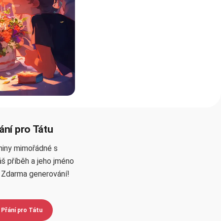
ání pro Tátu
niny mimořádné s
š příběh a jeho jméno
. Zdarma generování!
 Přání pro Tátu