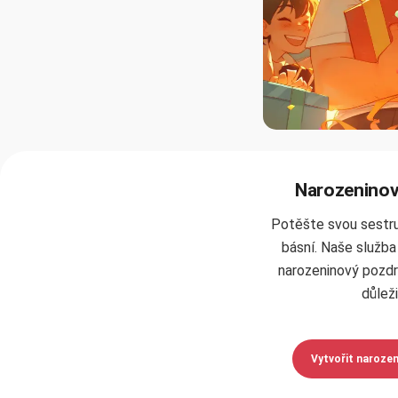
Narozeninové
Potěšte svou sestru
básní. Naše služb
narozeninový pozdra
důlež
Vytvořit narozen