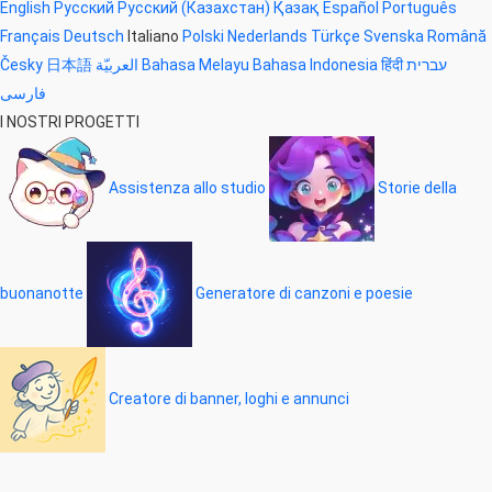
English
Русский
Русский (Казахстан)
Қазақ
Español
Português
Français
Deutsch
Italiano
Polski
Nederlands
Türkçe
Svenska
Română
Česky
日本語
العربيّة
Bahasa Melayu
Bahasa Indonesia
हिंदी
עברית
فارسی
I NOSTRI PROGETTI
Assistenza allo studio
Storie della
buonanotte
Generatore di canzoni e poesie
Creatore di banner, loghi e annunci