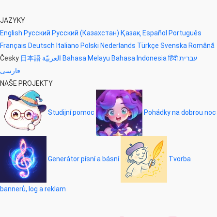
JAZYKY
English
Русский
Русский (Казахстан)
Қазақ
Español
Português
Français
Deutsch
Italiano
Polski
Nederlands
Türkçe
Svenska
Română
Česky
日本語
العربيّة
Bahasa Melayu
Bahasa Indonesia
हिंदी
עברית
فارسی
NAŠE PROJEKTY
Studijní pomoc
Pohádky na dobrou noc
Generátor písní a básní
Tvorba
bannerů, log a reklam