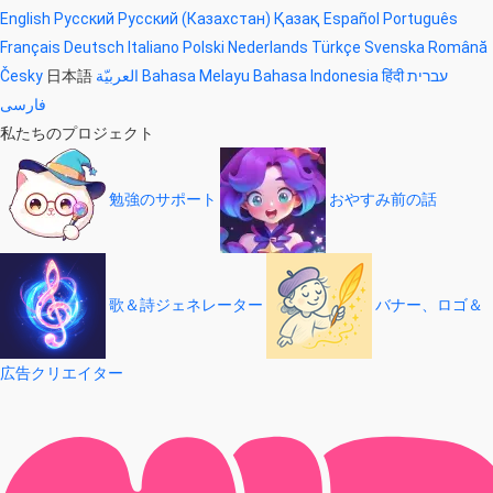
English
Русский
Русский (Казахстан)
Қазақ
Español
Português
Français
Deutsch
Italiano
Polski
Nederlands
Türkçe
Svenska
Română
Česky
日本語
العربيّة
Bahasa Melayu
Bahasa Indonesia
हिंदी
עברית
فارسی
私たちのプロジェクト
勉強のサポート
おやすみ前の話
歌＆詩ジェネレーター
バナー、ロゴ＆
広告クリエイター