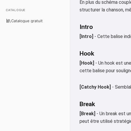
En plus du schéma couple
structurer la chanson, mê
CATALOGUE
Catalogue gratuit
Intro
[Intro]
- Cette balise ind
Hook
[Hook]
- Un hook est une
cette balise pour soulig
[Catchy Hook]
- Semblab
Break
[Break]
- Un break est un
peut être utilisé stratég