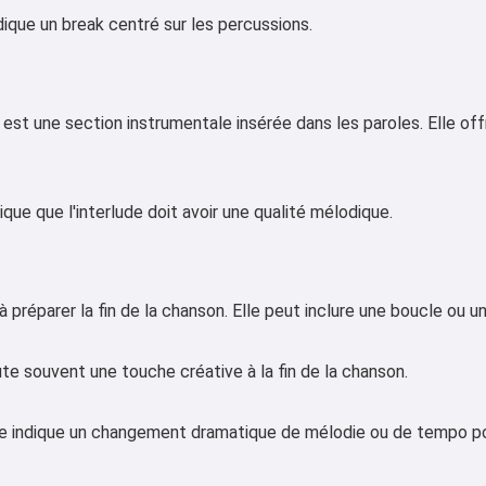
dique un break centré sur les percussions.
 est une section instrumentale insérée dans les paroles. Elle of
Salut 👋
ique que l'interlude doit avoir une qualité mélodique.
Je peux créer des chansons, écrire
des poèmes et faire des
félicitations 🥰
à préparer la fin de la chanson. Elle peut inclure une boucle ou u
ute souvent une touche créative à la fin de la chanson.
Essayez gratuitement
e indique un changement dramatique de mélodie ou de tempo pour
J'accepte :
Conditions d’utilisation
,
Politique de confidentialité
,