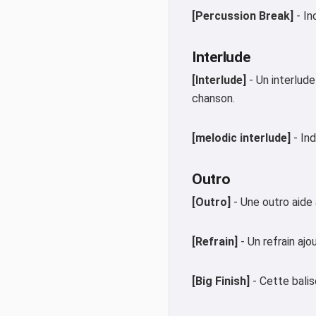
[Percussion Break]
- In
Interlude
[Interlude]
- Un interlude
chanson.
[melodic interlude]
- Ind
Outro
[Outro]
- Une outro aide 
[Refrain]
- Un refrain ajo
[Big Finish]
- Cette balis