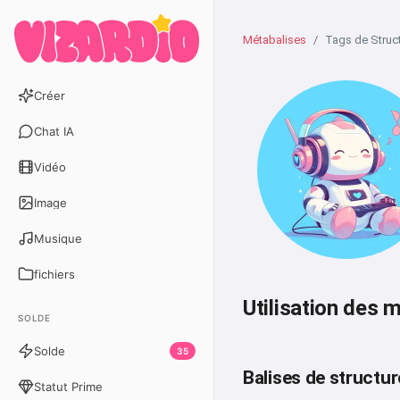
Métabalises
Tags de Struc
Créer
Chat IA
Vidéo
Image
Musique
fichiers
Utilisation des 
SOLDE
Solde
35
Balises de structu
Statut Prime