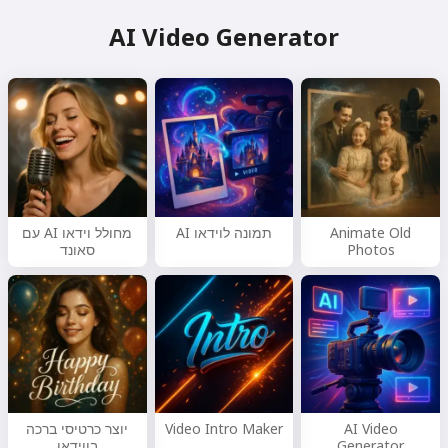
AI Video Generator
Animate Old
תמונה לוידאו AI
מחולל וידאו AI עם
Photos
סאונד
AI Video
Video Intro Maker
יוצר כרטיסי ברכה
Generator
בווידאו