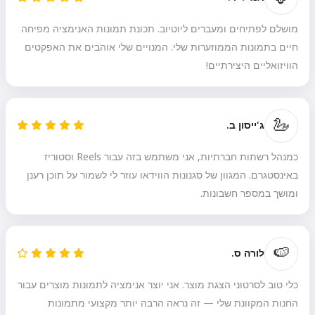
וברכות 🥰
מושלם לפתיחים ומעברים ליוטיוב. תכונת תמונות האנימציה מפיחה
חיים בתמונות הממוזערות שלי. המנויים שלי אוהבים את האפקטים
הוויזואליים היצירתיים!
נסה בחינם
🦢
ג'ייסון ב.
אני מקבל:
תנאי שירות
,
מדיניות פרטיות
,
מדיניות החזרים
כמנהל רשתות חברתיות, אני משתמש בזה עבור Reels וסטוריז
באינסטגרם. המגוון של סגנונות הווידאו עוזר לי לשמור על תוכן רענן
ומושך במספר חשבונות.
🍉
לורה ס.
כלי טוב לסרטוני הצגת מוצר. אני יוצר אנימציה לתמונות מוצרים עבור
החנות המקוונת שלי — זה נראה הרבה יותר מקצועי מתמונות