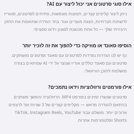
אילו סוגי סרטונים אני יכול ליצור עם AI?
ניתן ליצור קליפים קצרים, תמונות מונפשות, פתיחים לסרטונים, סטוריז
לרשתות חברתיות, הצגת מוצרים ועוד. בחר הגדרה שתואמת את החזון
היצירתי שלך — כל אחת מכווננת לסגנון וידאו ספציפי.
הוסיפו סאונד או מוזיקה כדי להפוך את זה לזכיר יותר
כן! יש לנו הגדרות נפרדות לסרטונים עם סאונד וסרטונים מושתקים.
סרטונים עם סאונד כוללים אודיו שנוצר על ידי AI שמתאים בצורה
מושלמת לתוכן הוויזואלי.
אילו פורמטים ורזולוציות וידאו נתמכים?
סרטונים שנוצרו זמינים בפורמט MP4. הרזולוציה והמשך משתנים
בהתאם להגדרה מראש — מקליפים קצרים של 3 שניות ועד לרצפים
ארוכים יותר. מושלם עבור TikTok, Instagram Reels, YouTube
Shorts ופלטפורמות אחרות.