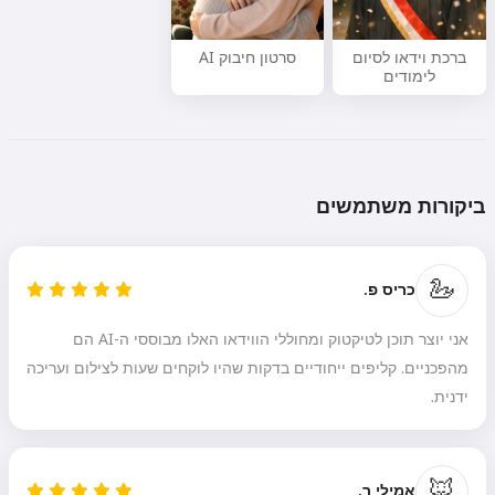
ברכת וידאו לסיום
סרטון חיבוק AI
לימודים
ביקורות משתמשים
🦢
כריס פ.
אני יוצר תוכן לטיקטוק ומחוללי הווידאו האלו מבוססי ה-AI הם
מהפכניים. קליפים ייחודיים בדקות שהיו לוקחים שעות לצילום ועריכה
ידנית.
היי 👋
אני יכול ליצור שירים, לכתוב שירים
🦊
אמילי ר.