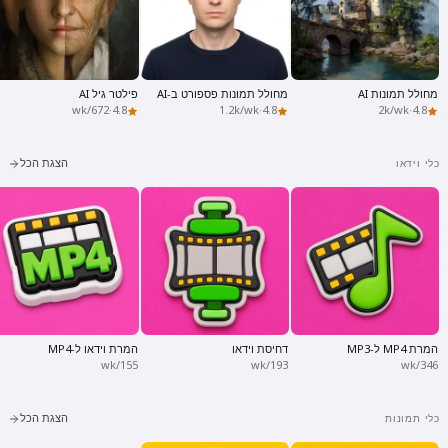
מחולל תמונות AI
מחולל תמונות פספורט ב-AI
פילטר גיל AI
672/wk
·
4.8
1.2k/wk
·
4.8
2k/wk
·
4.8
הצגת הכל
כלי וידאו
המרת MP4 ל-MP3
דחיסת וידאו
המרת וידאו ל-MP4
155/wk
193/wk
346/wk
הצגת הכל
כלי תמונות