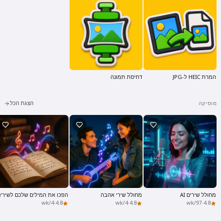
המרת HEIC ל-JPG
דחיסת תמונה
הצגת הכל
מוסיקה
היי 👋
אני יכול ליצור שירים, לכתוב שירים
וברכות 🥰
מחולל שירים AI
מחולל שירי אהבה
הפכו את המילים שלכם לשירי
4/wk
·
4.8
4/wk
·
4.8
97/wk
·
4.8