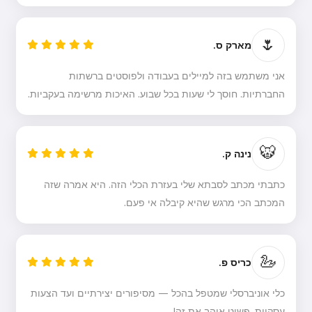
🌷
מארק ס.
אני משתמש בזה למיילים בעבודה ולפוסטים ברשתות
החברתיות. חוסך לי שעות בכל שבוע. האיכות מרשימה בעקביות.
היי 👋
אני יכול ליצור שירים, לכתוב שירים
וברכות 🥰
🐯
נינה ק.
כתבתי מכתב לסבתא שלי בעזרת הכלי הזה. היא אמרה שזה
נסה בחינם
המכתב הכי מרגש שהיא קיבלה אי פעם.
אני מקבל:
תנאי שירות
,
🦢
כריס פ.
מדיניות פרטיות
,
מדיניות החזרים
כלי אוניברסלי שמטפל בהכל — מסיפורים יצירתיים ועד הצעות
עסקיות. פשוט אוהב את זה!