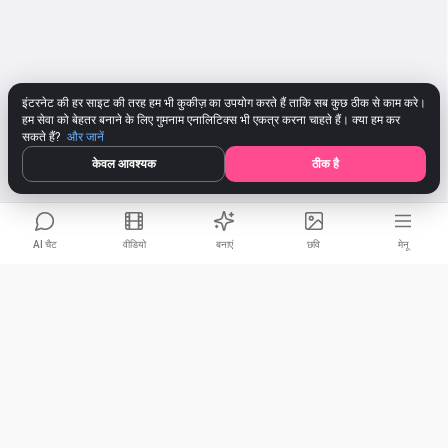
इंटरनेट की हर साइट की तरह हम भी कुकीज़ का उपयोग करते हैं ताकि सब कुछ ठीक से काम करे।
हम सेवा को बेहतर बनाने के लिए गुमनाम एनालिटिक्स भी एकत्र करना चाहते हैं। क्या हम कर
सकते हैं?
और जानें
केवल आवश्यक
ठीक है
AI चैट
वीडियो
बनाएं
छवि
मेनू
शब्दों के साथ ऑनलाइन एक गीत लिखें
साझा करें
नमस्ते! मैं मारिया हूँ, और मैं आपको अद्भुत गीत के बोल बनाने में मदद करने के लिए यहाँ
Facebook
हूँ। चाहे आप एक पॉप हिट, एक रोमांटिक गाथागीत, या कुछ पूरी तरह से अनूठा लिखना
चाहते हों - मैं मदद करने के लिए तैयार हूँ! आप किस तरह का गाना बनाना चाहेंगे?
LinkedIn