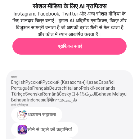
सोशल मीडिया के लिए AI ग्राफिक्स
Instagram, Facebook, Twitter और अन्य सोशल मीडिया के
लिए शानदार चित्र बनाएं। हमारा AI अद्वितीय ग्राफिक्स, चित्र और
विज़ुअल सामग्री बनाता है जो आपकी ब्रांड शैली से मेल खाता है
और फ़ीड में ध्यान आकर्षित करता है।
ग्राफिक्स बनाएं
भाषाएं
English
Русский
Русский (Казахстан)
Қазақ
Español
Português
Français
Deutsch
Italiano
Polski
Nederlands
Türkçe
Svenska
Română
Česky
日本語
العربيّة
Bahasa Melayu
Bahasa Indonesia
हिंदी
עברית
فارسی
हमारे प्रोजेक्ट्स
अध्ययन सहायता
सोने से पहले की कहानियां