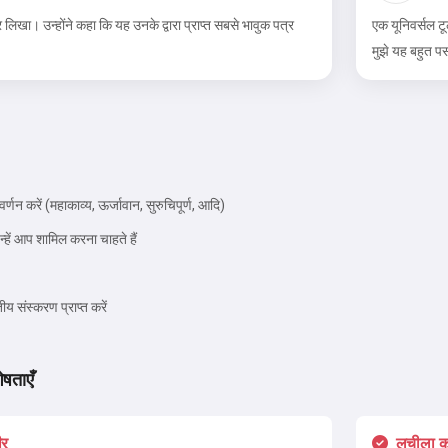
िखा। उन्होंने कहा कि यह उनके द्वारा प्राप्त सबसे भावुक पत्र
एक यूनिवर्सल ट
मुझे यह बहुत पसं
नमस्ते 👋
मैं गाने बना सकता हूँ, कविताएँ और शुभकामनाएँ
लिख सकता हूँ 🥰
्णन करें (महाकाव्य, ऊर्जावान, सुरुचिपूर्ण, आदि)
िन्हें आप शामिल करना चाहते हैं
इसे मुफ्त में आज़माएँ
ीय संस्करण प्राप्त करें
मैं स्वीकार करता हूँ:
सेवा की शर्तें
,
ेषताएँ
गोपनीयता नीति
,
वापसी नीति
ीर
लचीला क