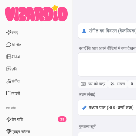
बनाएं
AI चैट
बताएँ कि आप अपने वीडियो में क्या देखना 
वीडियो
छवि
संगीत
✉️
घर को पत्र
🎤
भाषण
📱
फाइलें
उत्तम लंबाई
शेष राशि
शेष राशि
35
गुणवत्ता चुनें
प्राइम स्टेटस