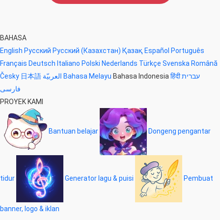
BAHASA
English
Русский
Русский (Казахстан)
Қазақ
Español
Português
Français
Deutsch
Italiano
Polski
Nederlands
Türkçe
Svenska
Română
Česky
日本語
العربيّة
Bahasa Melayu
Bahasa Indonesia
हिंदी
עברית
فارسی
PROYEK KAMI
Bantuan belajar
Dongeng pengantar
tidur
Generator lagu & puisi
Pembuat
banner, logo & iklan