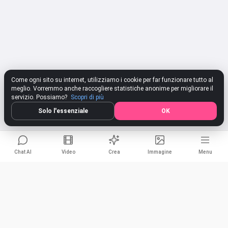
Come ogni sito su internet, utilizziamo i cookie per far funzionare tutto al
meglio. Vorremmo anche raccogliere statistiche anonime per migliorare il
servizio. Possiamo?
Scopri di più
Solo l'essenziale
OK
Chat AI
Video
Crea
Immagine
Menu
Componi una canzone online con
Condividi
parole
Facebook