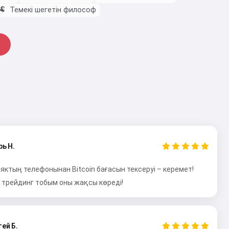
🐏
Темекі шегетін философ
рь Н.
яктың телефонынан Bitcoin бағасын тексеруі – керемет!
л трейдинг тобым оны жақсы көреді!
ей Б.