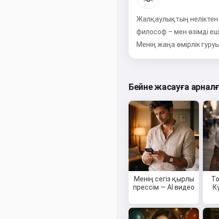
Жалқаулықтың неліктен ө
философ – мен өзімді еш
Менің жаңа өмірлік гуру
Бейне жасауға арнал
Менің сегіз қырлы
Т
прессім — AI видео
К