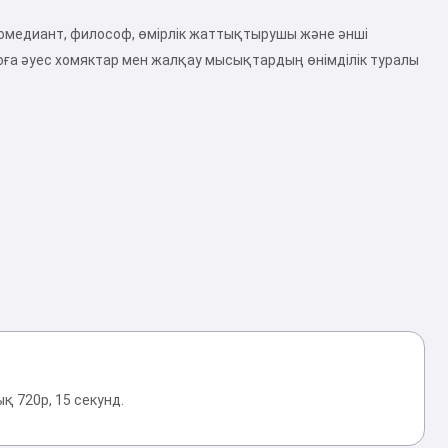
комедиант, философ, өмірлік жаттықтырушы және әнші
тоға әуес хомяктар мен жалқау мысықтардың өнімділік туралы
 720p, 15 секунд.