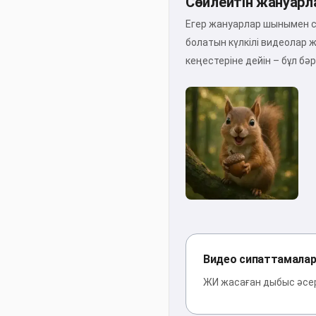
Сөйлейтін жануарл
Егер жануарлар шынымен с
болатын күлкілі видеолар 
кеңестеріне дейін – бұл бә
Видео сипаттамала
ЖИ жасаған дыбыс әсер