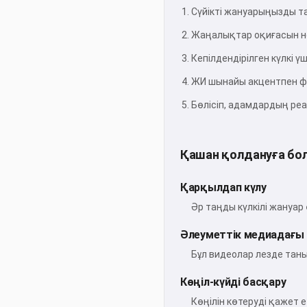
Сүйікті жануарыңызды 
Жаңалықтар оқиғасын н
Кепілдендірілген күлкі үш
ЖИ шынайы акцентпен ф
Бөлісіп, адамдардың ре
Қашан қолдануға бо
Қарқылдап күлу
Әр таңды күлкілі жану
Әлеуметтік медиадағы
Бұл видеолар лезде таны
Көңіл-күйді басқару
Көңілін көтеруді қажет е