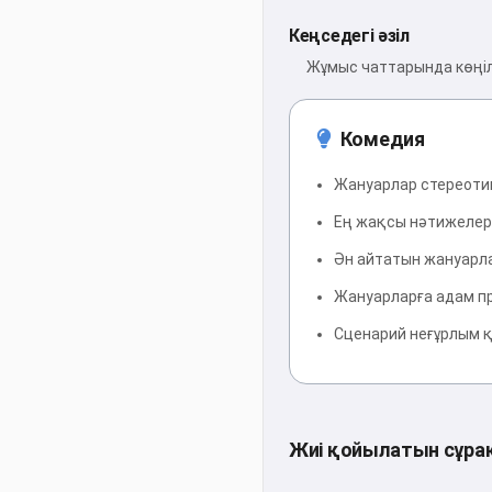
Кеңседегі әзіл
Жұмыс чаттарында көңіл-
Комедия
Жануарлар стереотип
Ең жақсы нәтижелер ү
Ән айтатын жануарлар
Жануарларға адам пр
Сценарий неғұрлым қ
Жиі қойылатын сұра