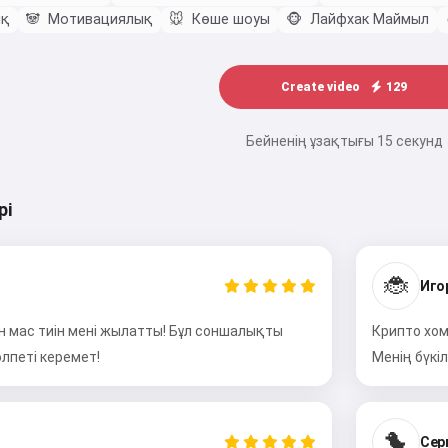
ық
🐼
Мотивациялық
🐭
Көше шоуы
🐵
Лайфхак Маймыл
Create video
129
Бейненің ұзақтығы 15 секунд
рі
🐞
Иго
н мас тиін мені жылатты! Бұл соншалықты
Крипто хом
лпеті керемет!
Менің бүкі
🐤
Серг