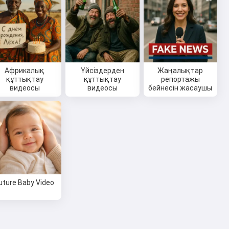
Африкалық
Үйсіздерден
Жаңалықтар
құттықтау
құттықтау
репортажы
видеосы
видеосы
бейнесін жасаушы
uture Baby Video