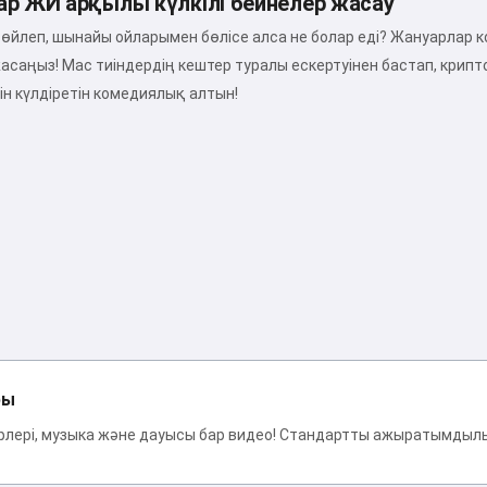
ар ЖИ арқылы күлкілі бейнелер жасау
өйлеп, шынайы ойларымен бөлісе алса не болар еді? Жануарлар 
жасаңыз! Мас тиіндердің кештер туралы ескертуінен бастап, крип
рін күлдіретін комедиялық алтын!
Сәлем 👋
Мен әндер жасай аламын,
өлеңдер мен құттықтаулар
жаза аламын 🥰
ры
Тегін қолданып көріңіз
лері, музыка және дауысы бар видео! Стандартты ажыратымдылық