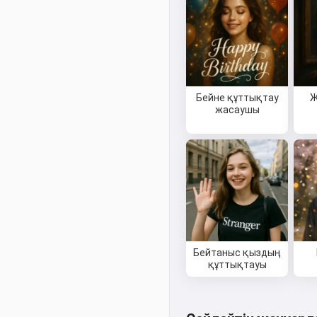
Бейне құттықтау
Ж
жасаушы
Бейтаныс қыздың
құттықтауы