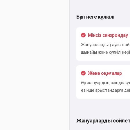
Бұл неге күлкілі
Мінсіз синхрондау
Жануарлардың аузы сөй
шынайы және күлкілі көрі
Жеке оқиғалар
Әр жануардың өзіндік күл
өзінше арыстандарға де
Жануарларды сөйле