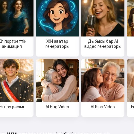
И портреттік
ЖИ аватар
Дыбысы бар AI
анимация
генераторы
видео генераторы
Бітіру рәсімі
AI Hug Video
AI Kiss Video
F