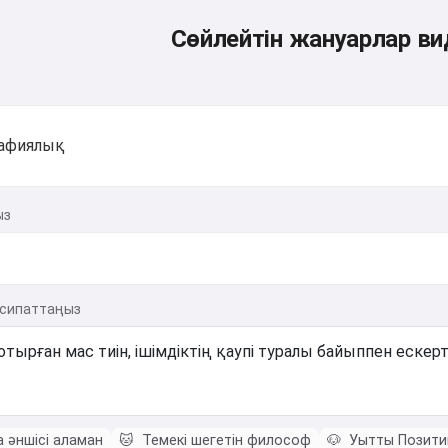
Сөйлейтін жануарлар в
афиялық
ыз
н сипаттаңыз
 әншісі аламан
🐱
Темекі шегетін философ
🐶
Уытты Позити