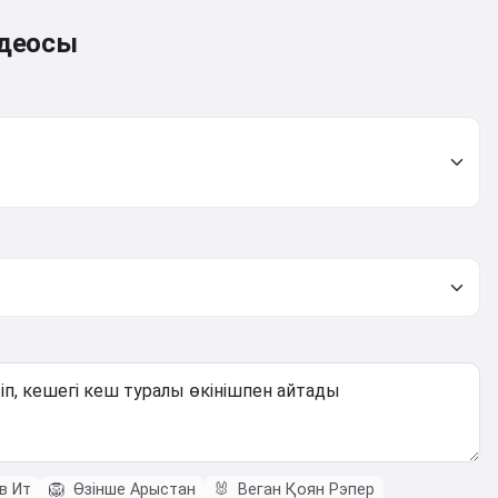
идеосы
в Ит
🦁
Өзінше Арыстан
🐰
Веган Қоян Рэпер