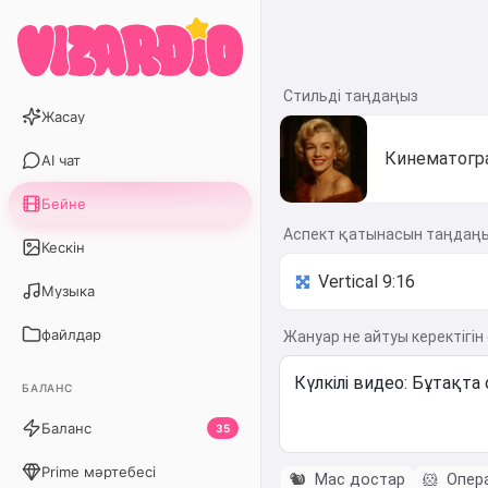
Стильді таңдаңыз
Жасау
Кинематогр
AI чат
Бейне
Аспект қатынасын таңдаң
Кескін
Музыка
файлдар
Жануар не айтуы керектігі
БАЛАНС
Баланс
35
Prime мәртебесі
🐿️
Мас достар
🐹
Опера