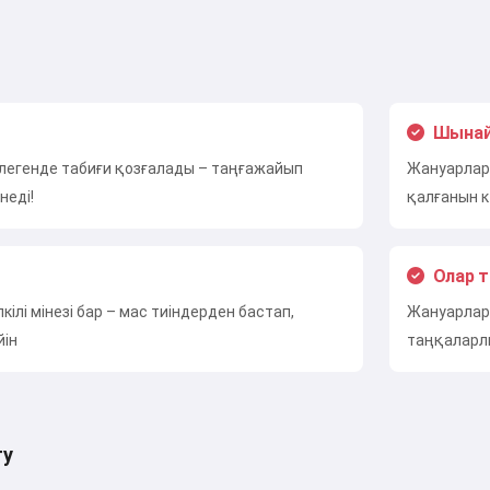
Мен қабылдаймын:
Қызмет көрсету шарттары
,
Құпиялылық саясаты
,
Қайтару саясаты
Шынай
легенде табиғи қозғалады – таңғажайып
Жануарлар
неді!
қалғанын к
Олар т
кілі мінезі бар – мас тиіндерден бастап,
Жануарлар
йін
таңқаларл
ту