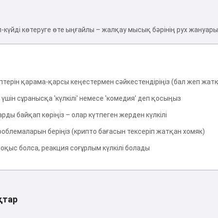
күйді көтеруге өте ыңғайлы – жалқау мысық бәрінің рух жануары
терін қарама-қарсы кеңестермен сәйкестендіріңіз (бал жеп жат
шін сұранысқа 'күлкілі' немесе 'комедия' деп қосыңыз
ды байқап көріңіз – олар күтпеген жерден күлкілі
облемаларын беріңіз (крипто бағасын тексеріп жатқан хомяк)
оқыс болса, реакция соғұрлым күлкілі болады
қтар