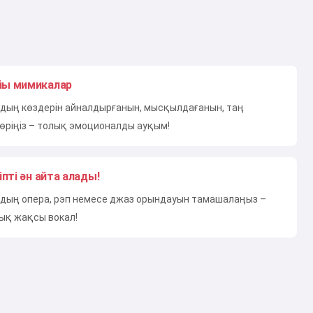
ы мимикалар
дың көздерін айналдырғанын, мысқылдағанын, таң
өріңіз – толық эмоционалды ауқым!
іпті ән айта алады!
дың опера, рэп немесе джаз орындауын тамашалаңыз –
ық жақсы вокал!