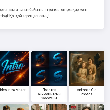
ертең шығатынын байыппен түсіндірген қошқар мені
лтірді! Қандай терең даналық!
ideo Intro Maker
Логотип
Animate Old
анимациясын
Photos
жасаушы