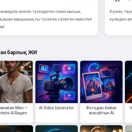
німділік екенін түсіндірген семіз мысық
Күннің таң
қашан мұншалықты түсінген сезінген емеспін!
күлкіден ө
ым!
ған барлық ЖИ
омпиған Мен —
AI Video Generator
Фотодан бейне
V
үлкілі AI Видео
жасайтын AI