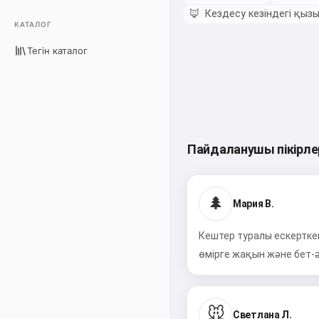
🦊
Кездесу кезіндегі қыз
КАТАЛОГ
Тегін каталог
Пайдаланушы пікірле
🌲
Мария В.
Кештер туралы ескертке
өмірге жақын және бет-ә
🐭
Светлана Л.