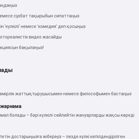
таңдаңыз
емесе сұхбат тақырыбын сипаттаңыз
ін 'күлкілі' немесе 'комедия' деп қосыңыз
отореалистік видео жасайды
акциясын бақылаңыз!
лады
ар өмірлік жаттықтырушысымен немесе философымен бастаңыз
 жарнама
мал болады – бәрі күлкілі сөйлейтін жануарларды жақсы көреді
тетін достарыңызға жіберіңіз – лезде күлкі кепілдендірілген