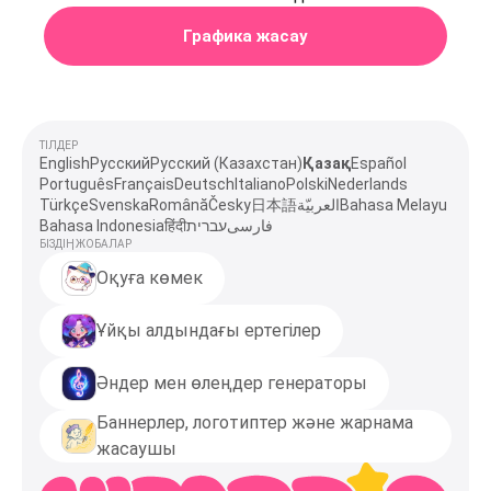
Графика жасау
ТІЛДЕР
English
Русский
Русский (Казахстан)
Қазақ
Español
Português
Français
Deutsch
Italiano
Polski
Nederlands
Türkçe
Svenska
Română
Česky
日本語
العربيّة
Bahasa Melayu
Bahasa Indonesia
हिंदी
עברית
فارسی
БІЗДІҢ ЖОБАЛАР
Оқуға көмек
Ұйқы алдындағы ертегілер
Әндер мен өлеңдер генераторы
Баннерлер, логотиптер және жарнама
жасаушы