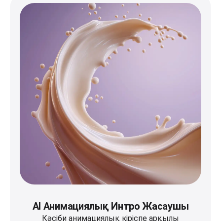
AI Анимациялық Интро Жасаушы
Кәсіби анимациялық кіріспе арқылы