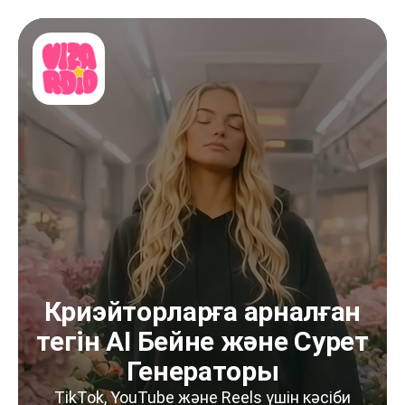
Криэйторларға арналған
тегін AI Бейне және Сурет
Генераторы
TikTok, YouTube және Reels үшін кәсіби