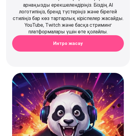
арнаңызды ерекшелендіріңіз. Біздің AI
логотипіңіз, бренд түстеріңіз және бірегей
стиліңіз бар көз тартарлық кіріспелер жасайды.
YouTube, Twitch және басқа стриминг
платформалары үшін өте қолайлы.
Интро жасау