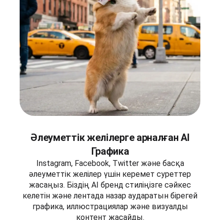
Әлеуметтік желілерге арналған AI
Графика
Instagram, Facebook, Twitter және басқа
әлеуметтік желілер үшін керемет суреттер
жасаңыз. Біздің AI бренд стиліңізге сәйкес
келетін және лентада назар аударатын бірегей
графика, иллюстрациялар және визуалды
контент жасайды.