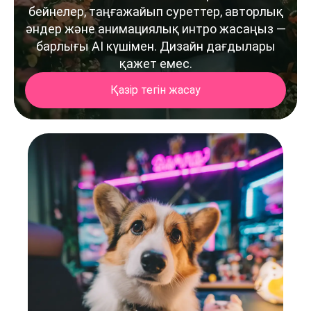
бейнелер, таңғажайып суреттер, авторлық
әндер және анимациялық интро жасаңыз —
барлығы AI күшімен. Дизайн дағдылары
қажет емес.
Қазір тегін жасау