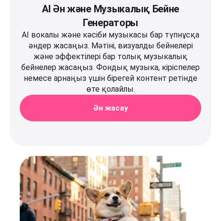
AI Ән және Музыкалық Бейне
Генераторы
AI вокалы және кәсіби музыкасы бар түпнұсқа
әндер жасаңыз. Мәтіні, визуалды бейнелері
және эффектілері бар толық музыкалық
бейнелер жасаңыз. Фондық музыка, кіріспелер
немесе арнаңыз үшін бірегей контент ретінде
өте қолайлы.
Ән жасау