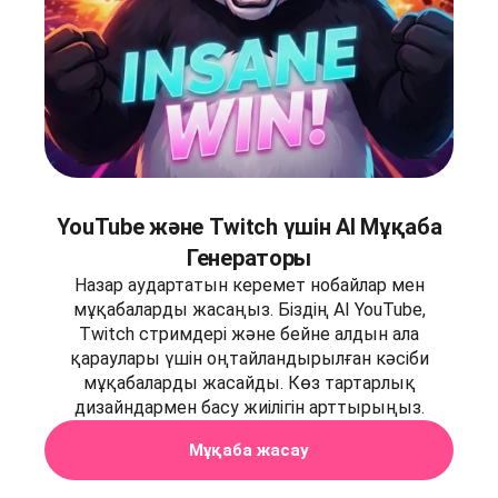
YouTube және Twitch үшін AI Мұқаба
Генераторы
Назар аудартатын керемет нобайлар мен
мұқабаларды жасаңыз. Біздің AI YouTube,
Twitch стримдері және бейне алдын ала
қараулары үшін оңтайландырылған кәсіби
мұқабаларды жасайды. Көз тартарлық
дизайндармен басу жиілігін арттырыңыз.
Мұқаба жасау