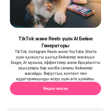
TikTok және Reels үшін AI Бейне
Генераторы
TikTok, Instagram Reels және YouTube Shorts
үшін қызықты қысқа бейнелер жасаңыз.
Біздің AI музыка, эффектілер және бірқалыпты
ауысулары бар кәсіби сапалы бейнелер
жасайды. Вирустық контент пен
аудиторияңызды өсіру үшін өте қолайлы.
Видео жасау