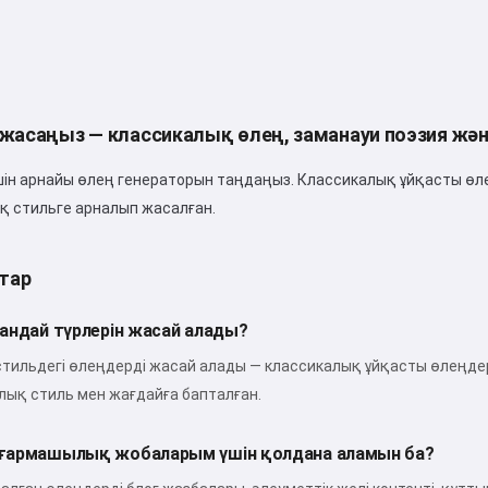
Сәлем 👋
Мен әндер жасай аламын,
өлеңдер мен құттықтаулар
 жасаңыз — классикалық өлең, заманауи поэзия және
жаза аламын 🥰
 арнайы өлең генераторын таңдаңыз. Классикалық ұйқасты өлең
ық стильге арналып жасалған.
Тегін қолданып көріңіз
тар
Мен қабылдаймын:
Қызмет көрсету шарттары
,
андай түрлерін жасай алады?
Құпиялылық саясаты
,
Қайтару саясаты
 стильдегі өлеңдерді жасай алады — классикалық ұйқасты өлеңдерд
калық стиль мен жағдайға бапталған.
ғармашылық жобаларым үшін қолдана аламын ба?