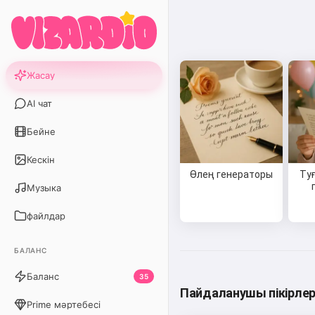
Жасау
AI чат
Бейне
Кескін
Өлең генераторы
Туғ
Музыка
файлдар
БАЛАНС
Баланс
35
Пайдаланушы пікірлер
Prime мәртебесі