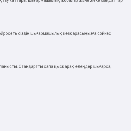
ұттықтау хаттары, шығармашылық жобалар және жеке мақсаттар
. Нейросеть сіздің шығармашылық көзқарасыңызға сәйкес
айланысты. Стандартты сапа қысқарақ өлеңдер шығарса,