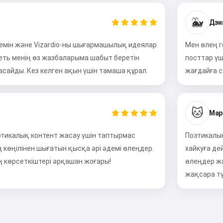
🐳
Дэн
земін және Vizardio-ны шығармашылық идеялар
Мен өлең г
еть менің өз жазбаларыма шабыт беретін
посттар үш
сайды. Кез келген ақын үшін тамаша құрал.
жағдайға с
🐱
Мар
оэтикалық контент жасау үшін таптырмас
Поэтикалы
көңілінен шығатын қысқа әрі әдемі өлеңдер.
хайкуға де
 көрсеткіштері әрқашан жоғары!
өлеңдер ж
жақсара тү