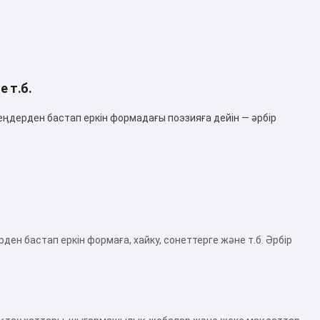
 т.б.
дерден бастап еркін формадағы поэзияға дейін — әрбір
ен бастап еркін формаға, хайку, сонеттерге және т.б. Әрбір