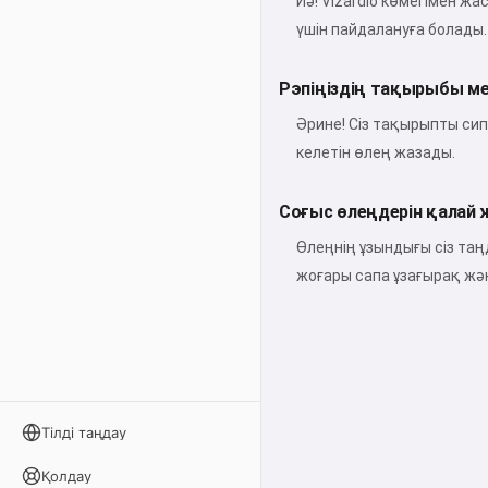
Иә! Vizardio көмегімен ж
үшін пайдалануға болады.
Рэпіңіздің тақырыбы мен 
Әрине! Сіз тақырыпты сип
келетін өлең жазады.
Соғыс өлеңдерін қалай 
Өлеңнің ұзындығы сіз та
жоғары сапа ұзағырақ жә
Тілді таңдау
Қолдау