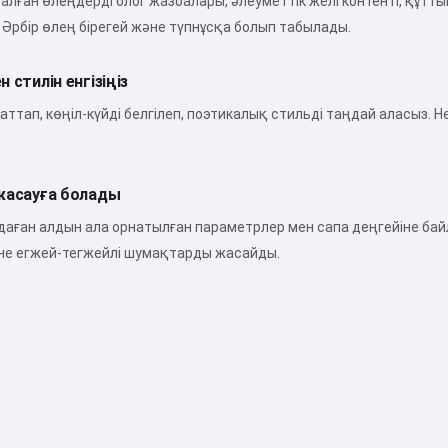
асалған өлеңдерді блог жазбалары, әлеуметтік желі контенті, қ
 Әрбір өлең бірегей және түпнұсқа болып табылады.
стилін енгізіңіз
аттап, көңіл-күйді белгілеп, поэтикалық стильді таңдай аласыз
жасауға болады
ңдаған алдын ала орнатылған параметрлер мен сапа деңгейіне б
не егжей-тегжейлі шумақтарды жасайды.