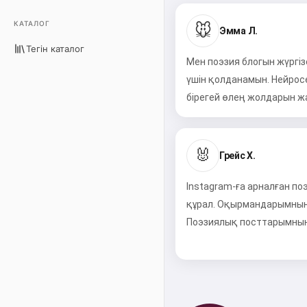
КАТАЛОГ
🐭
Эмма Л.
Тегін каталог
Мен поэзия блогын жүргі
үшін қолданамын. Нейрос
бірегей өлең жолдарын жа
🐰
Грейс Х.
Instagram-ға арналған п
құрал. Оқырмандарымның 
Поэзиялық посттарымның