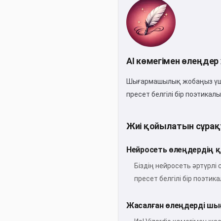
AI көмегімен өлеңдер
Шығармашылық жобаңыз үшін
пресет белгілі бір поэтикал
Жиі қойылатын сұрақ
Нейросеть өлеңдердің қ
Біздің нейросеть әртүрлі
пресет белгілі бір поэти
Жасалған өлеңдерді шы