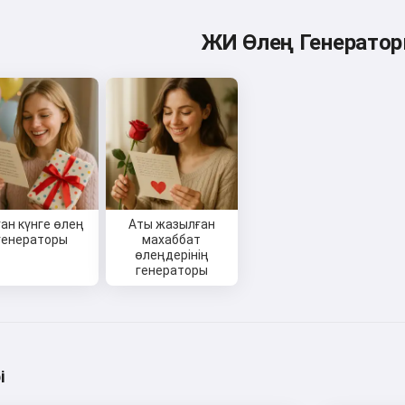
ЖИ Өлең Генерато
ан күнге өлең
Аты жазылған
генераторы
махаббат
өлеңдерінің
генераторы
і