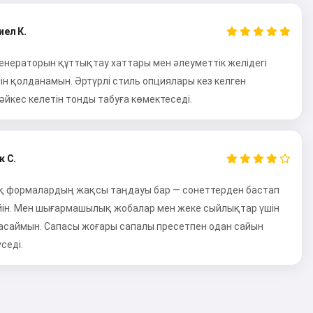
иел К.
енераторын құттықтау хаттары мен әлеуметтік желідегі
ін қолданамын. Әртүрлі стиль опциялары кез келген
әйкес келетін тонды табуға көмектеседі.
к С.
қ формалардың жақсы таңдауы бар — сонеттерден бастап
йін. Мен шығармашылық жобалар мен жеке сыйлықтар үшін
асаймын. Сапасы жоғары сапалы пресетпен одан сайын
седі.