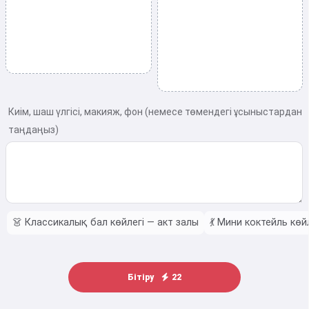
Киім, шаш үлгісі, макияж, фон (немесе төмендегі ұсыныстардан
таңдаңыз)
👗
Классикалық бал көйлегі — акт залы
💃
Мини коктейль көй
Бітіру
22