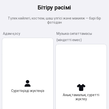
Бітіру рәсімі
Түлек көйлегі, костюм, шаш үлгісі және макияж — бәрі бір
фотодан
Адам қосу
Музыка сипаттамасы
(міндетті емес)
Суретіңізді жүктеңіз
Анықтамалық суретті
жүктеу