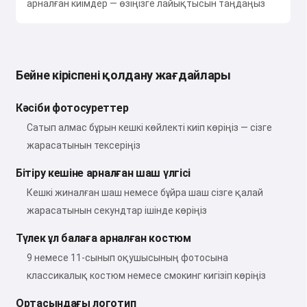
арналған киімдер — өзіңізге лайықтысын таңдаңыз
Бейне кіріспені қолдану жағдайлары
Кәсіби фотосуреттер
Сатып алмас бұрын кешкі көйлекті киіп көріңіз — сізге
жарасатынын тексеріңіз
Бітіру кешіне арналған шаш үлгісі
Кешкі жиналған шаш немесе бұйра шаш сізге қалай
жарасатынын секундтар ішінде көріңіз
Түлек ұл балаға арналған костюм
9 немесе 11-сынып оқушысының фотосына
классикалық костюм немесе смокинг кигізіп көріңіз
Ортасындағы логотип