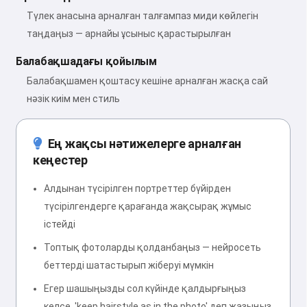
Түлек анасына арналған талғампаз миди көйлегін
таңдаңыз — арнайы ұсыныс қарастырылған
Балабақшадағы қойылым
Балабақшамен қоштасу кешіне арналған жасқа сай
нәзік киім мен стиль
Ең жақсы нәтижелерге арналған
кеңестер
Алдынан түсірілген портреттер бүйірден
түсірілгендерге қарағанда жақсырақ жұмыс
істейді
Топтық фотоларды қолданбаңыз — нейросеть
беттерді шатастырып жіберуі мүмкін
Егер шашыңызды сол күйінде қалдырғыңыз
келсе, 'keep hairstyle as in the photo' деп жазыңыз