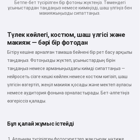
Бетпе-бет түсірілген бір фотоны жүктеңіз. Төмендегі
ұсыныстардан таңдаңыз немесе киіміңізді, шаш үлгіңіз бен
макияжыңызды сипаттаңыз.
Түлек көйлегі, костюм, шаш үлгісі және
макияж — бәрі бір фотодан
Бітіру кешіне арналған тамаша бейнені бір рет басу арқылы
таңдаңыз. Фотоңызды жүктеп, ұсыныстардың бірін
таңдаңыз немесе арманыңыздағы киімді сипаттаңыз —
нейросеть сізге кешкі көйлек немесе костюм кигізіп, шаш
үлгісін өзгертіп, жеңіл макияж қосады және мектеп ауласы
немесе аудитория фонына орналастырады. Бет-әлпетіңіз
өзгеріссіз қалады.
Бұл қалай жұмыс істейді
Алдынан түсірілген фотосуреттер жақсырақ нәтиже