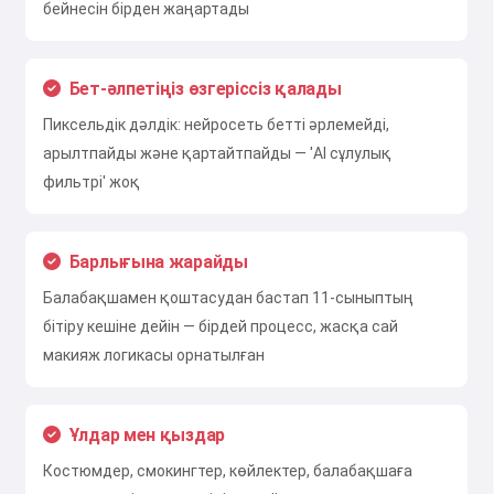
бейнесін бірден жаңартады
Тегін қолданып көріңіз
Бет-әлпетіңіз өзгеріссіз қалады
Пиксельдік дәлдік: нейросеть бетті әрлемейді,
арылтпайды және қартайтпайды — 'AI сұлулық
Мен қабылдаймын:
Қызмет көрсету шарттары
,
фильтрі' жоқ
Құпиялылық саясаты
,
Қайтару саясаты
Барлығына жарайды
Балабақшамен қоштасудан бастап 11-сыныптың
бітіру кешіне дейін — бірдей процесс, жасқа сай
макияж логикасы орнатылған
Ұлдар мен қыздар
Костюмдер, смокингтер, көйлектер, балабақшаға