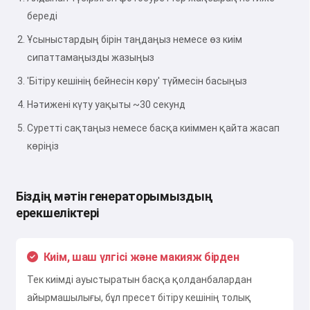
береді
Ұсыныстардың бірін таңдаңыз немесе өз киім
сипаттамаңызды жазыңыз
'Бітіру кешінің бейнесін көру' түймесін басыңыз
Нәтижені күту уақыты ~30 секунд
Суретті сақтаңыз немесе басқа киіммен қайта жасап
көріңіз
Біздің мәтін генераторымыздың
ерекшеліктері
Сәлем 👋
Киім, шаш үлгісі және макияж бірден
Мен әндер жасай аламын,
Тек киімді ауыстыратын басқа қолданбалардан
өлеңдер мен құттықтаулар
айырмашылығы, бұл пресет бітіру кешінің толық
жаза аламын 🥰