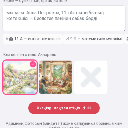
керек — сүйікті пән, ортақ естелік
👩‍🏫
11 А — сынып жетекшісі
📐
9 Б — математика мұғалімі
Кез келген стиль:
Акварель
Әкеңізді мақтан етіңіз
22
Адамның фотосын (міндетті) және қалауыңыз бойынша киім