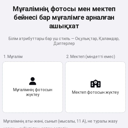
Мұғалімнің фотосы мен мектеп
бейнесі бар мұғалімге арналған
ашықхат
Білім атрибуттары бар үш стиль — Оқулықтар, Қаламдар,
Дәптерлер
1. Мұғалім
2. Мектеп (міндетті емес)
Мұғалімнің фотосын
Мектеп фотосын жүктеу
жүктеу
Мұғалімнің аты-жөні, сынып (мысалы, 11 А), не туралы жазу