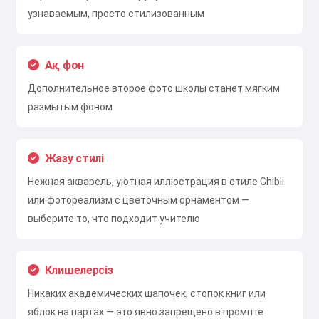
узнаваемым, просто стилизованным
Тегін қолданып көріңіз
Ақ фон
Дополнительное второе фото школы станет мягким
Мен қабылдаймын:
Қызмет көрсету шарттары
,
размытым фоном
Құпиялылық саясаты
,
Қайтару саясаты
Жазу стилі
Нежная акварель, уютная иллюстрация в стиле Ghibli
или фотореализм с цветочным орнаментом —
выберите то, что подходит учителю
Клишелерсіз
Никаких академических шапочек, стопок книг или
яблок на партах — это явно запрещено в промпте