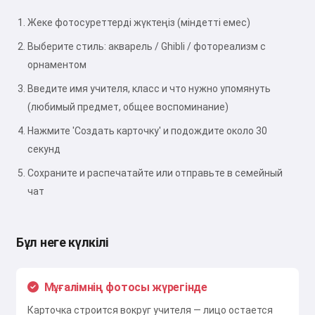
Жеке фотосуреттерді жүктеңіз (міндетті емес)
Выберите стиль: акварель / Ghibli / фотореализм с
орнаментом
Введите имя учителя, класс и что нужно упомянуть
(любимый предмет, общее воспоминание)
Нажмите 'Создать карточку' и подождите около 30
секунд
Сохраните и распечатайте или отправьте в семейный
чат
Бұл неге күлкілі
Сәлем 👋
Мен әндер жасай аламын,
өлеңдер мен құттықтаулар
Мұғалімнің фотосы жүрегінде
жаза аламын 🥰
Карточка строится вокруг учителя — лицо остается