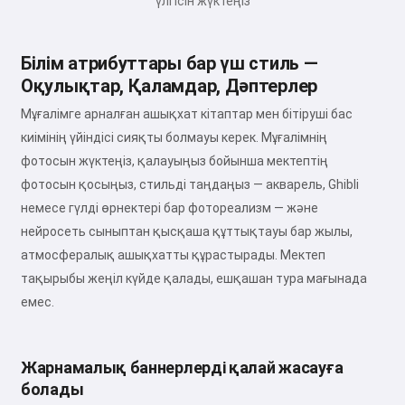
үлгісін жүктеңіз
Білім атрибуттары бар үш стиль —
Оқулықтар, Қаламдар, Дәптерлер
Мұғалімге арналған ашықхат кітаптар мен бітіруші бас
киімінің үйіндісі сияқты болмауы керек. Мұғалімнің
фотосын жүктеңіз, қалауыңыз бойынша мектептің
фотосын қосыңыз, стильді таңдаңыз — акварель, Ghibli
немесе гүлді өрнектері бар фотореализм — және
нейросеть сыныптан қысқаша құттықтауы бар жылы,
атмосфералық ашықхатты құрастырады. Мектеп
тақырыбы жеңіл күйде қалады, ешқашан тура мағынада
емес.
Жарнамалық баннерлерді қалай жасауға
болады