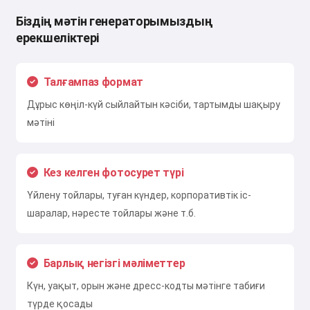
Біздің мәтін генераторымыздың
ерекшеліктері
Талғампаз формат
Дұрыс көңіл-күй сыйлайтын кәсіби, тартымды шақыру
мәтіні
Кез келген фотосурет түрі
Үйлену тойлары, туған күндер, корпоративтік іс-
шаралар, нәресте тойлары және т.б.
Барлық негізгі мәліметтер
Күн, уақыт, орын және дресс-кодты мәтінге табиғи
түрде қосады