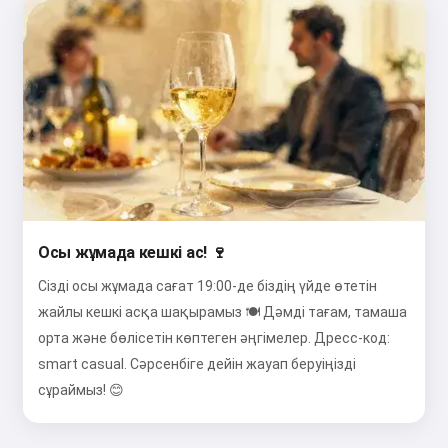
Осы жұмада кешкі ас! 🍷
Сізді осы жұмада сағат 19:00-де біздің үйде өтетін
жайлы кешкі асқа шақырамыз 🍽️ Дәмді тағам, тамаша
орта және бөлісетін көптеген әңгімелер. Дресс-код:
smart casual. Сәрсенбіге дейін жауап беруіңізді
сұраймыз! 😊