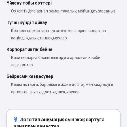
Үйлену тойы сәттері
Өз жігітіңізге арнап романтикалық мойындау жасаңыз
Туған күнді тойлау
Кез келген жастағы туған күн кештеріне арналған
көңілді, қызықты шақырулар
Корпоративтік бейне
Визиткаларға басып шығаруға арналған кәсіби
логотиптер
Бейресми кездесулер
Кешкі астарға, барбекюге және достармен кездесуге
арналған жылы, достық шақырулар
Логотип анимациясын жақсартуға
арналған кеңестер