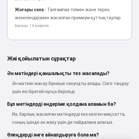
Жоғары сапа
-
Талғампаз тілмен және терең
жекелендірумен жасалған премиум құттықтаулар
Бағасы: 14 энергия
Жиі қойылатын сұрақтар
Ән мәтіндері қаншалықты тез жасалады?
Ән мәтінін жасау бірнеше секундты алады. Сізге таңдау
үшін екі бірегей нұсқа беріледі.
Бұл мәтіндерді әндеріме қолдана аламын ба?
Иә, барлық жасалған мәтіндерді кез келген мақсатта,
соның ішінде ән жазу үшін де пайдалана аласыз.
Өлеңдерді әнге айналдыруға бола ма?