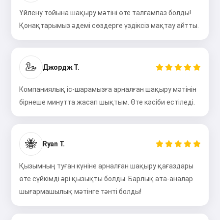
Үйлену тойына шақыру мәтіні өте талғампаз болды!
Қонақтарымыз әдемі сөздерге үздіксіз мақтау айтты.
🦢
Джордж Т.
Компаниялық іс-шарамызға арналған шақыру мәтінін
бірнеше минутта жасап шықтым. Өте кәсіби естіледі.
🐝
Ryan T.
Сәлем 👋
Мен әндер жасай аламын,
Қызымның туған күніне арналған шақыру қағаздары
өлеңдер мен құттықтаулар
өте сүйкімді әрі қызықты болды. Барлық ата-аналар
жаза аламын 🥰
шығармашылық мәтінге тәнті болды!