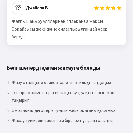
🌸
Джейсон Б.
Тегін қолданып көріңіз
Жалпы шақыру үлгілерінен әлдеқайда жақсы.
Әрқайсысы жеке және ойластырылғандай әсер
Мен қабылдаймын:
Қызмет көрсету шарттары
,
Құпиялылық саясаты
,
береді.
Қайтару саясаты
Белгішелерді қалай жасауға болады
Жазу стиліңізге сәйкес келетін стильді таңдаңыз
Іс-шара мәліметтерін енгізіңіз: күн, уақыт, орын және
тақырып
Эмоционалды әсер ету үшін жеке оқиғаны қосыңыз
Жасау түймесін басып, екі бірегей нұсқаны алыңыз