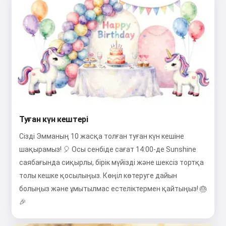
Туған күн кештері
Сізді Эмманың 10 жасқа толған туған күн кешіне
шақырамыз! 🎈 Осы сенбіде сағат 14:00-де Sunshine
саябағында сиқырлы, бірік мүйізді және шексіз тортқа
толы кешке қосылыңыз. Көңіл көтеруге дайын
болыңыз және ұмытылмас естеліктермен қайтыңыз! 🎂
🎉