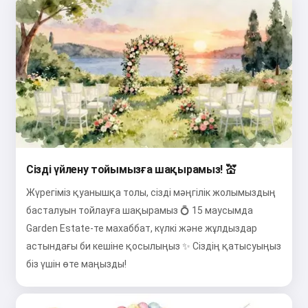
Сізді үйлену тойымызға шақырамыз! 💒
Жүрегіміз қуанышқа толы, сізді мәңгілік жолымыздың
басталуын тойлауға шақырамыз 💍 15 маусымда
Garden Estate-те махаббат, күлкі және жұлдыздар
астындағы би кешіне қосылыңыз ✨ Сіздің қатысуыңыз
біз үшін өте маңызды!