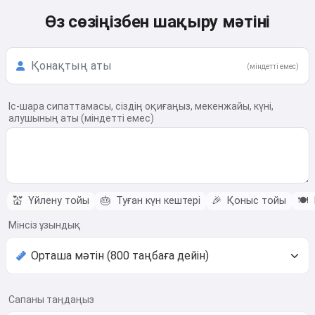
Өз сөзіңізбен шақыру мәтіні
(міндетті емес)
Іс-шара сипаттамасы, сіздің оқиғаңыз, мекенжайы, күні,
алушының аты (міндетті емес)
💒
Үйлену тойы
🎂
Туған күн кештері
🎉
Қоныс тойы
🍽️
Мінсіз ұзындық
Сапаны таңдаңыз