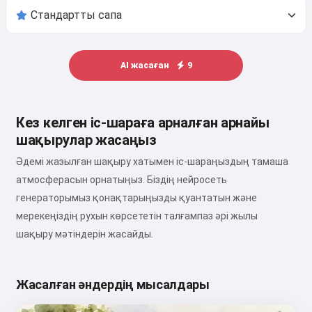
AI жасаған
9
Кез келген іс-шараға арналған арнайы
шақырулар жасаңыз
Әдемі жазылған шақыру хатымен іс-шараңыздың тамаша
атмосферасын орнатыңыз. Біздің нейросеть
генераторымыз қонақтарыңызды қуантатын және
мерекеңіздің рухын көрсететін талғампаз әрі жылы
шақыру мәтіндерін жасайды.
Жасалған әндердің мысалдары