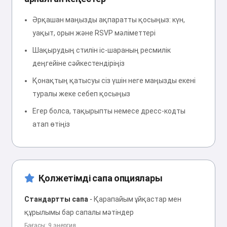
Әрқашан маңызды ақпаратты қосыңыз: күн,
уақыт, орын және RSVP мәліметтері
Шақырудың стилін іс-шараның ресмилік
деңгейіне сәйкестендіріңіз
Қонақтың қатысуы сіз үшін неге маңызды екені
туралы жеке себеп қосыңыз
Егер болса, тақырыпты немесе дресс-кодты
атап өтіңіз
Қолжетімді сапа опциялары
Стандартты сапа
-
Қарапайым ұйқастар мен
құрылымы бар сапалы мәтіндер
Бағасы: 9 энергия