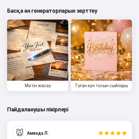
Басқа ән генераторларын зерттеу
Мәтін жасау
Туған күн тосын сыйлары
Пайдаланушы пікірлері
🐭
Аманда Л.