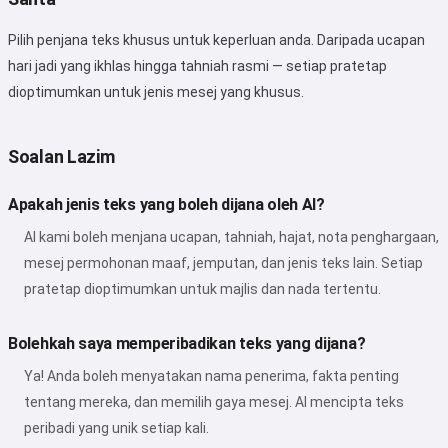
Pilih penjana teks khusus untuk keperluan anda. Daripada ucapan
Saya menerima:
Syarat Perkhidmatan
,
hari jadi yang ikhlas hingga tahniah rasmi — setiap pratetap
Dasar Privasi
,
Dasar Bayaran Balik
dioptimumkan untuk jenis mesej yang khusus.
Soalan Lazim
Apakah jenis teks yang boleh dijana oleh AI?
AI kami boleh menjana ucapan, tahniah, hajat, nota penghargaan,
mesej permohonan maaf, jemputan, dan jenis teks lain. Setiap
pratetap dioptimumkan untuk majlis dan nada tertentu.
Bolehkah saya memperibadikan teks yang dijana?
Ya! Anda boleh menyatakan nama penerima, fakta penting
tentang mereka, dan memilih gaya mesej. AI mencipta teks
peribadi yang unik setiap kali.