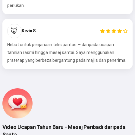
perlukan.
🦊
Kevin S.
Hebat untuk penjanaan teks pantas — daripada ucapan
tahniah rasmi hingga mesej santai. Saya menggunakan
pratetap yang berbeza bergantung pada majlis dan penerima.
Hai 👋
Saya boleh mencipta lagu, menulis
puisi dan ucapan tahniah 🥰
Video Ucapan Tahun Baru - Mesej Peribadi daripada
Cuba secara percuma
Santa