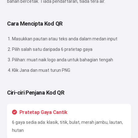
bahan bercetak. Tiada pendaftaran, tiada tera air.
Cara Mencipta Kod QR
Masukkan pautan atau teks anda dalam medan input
Pilih salah satu daripada 6 pratetap gaya
Pilihan: muat naik logo anda untuk bahagian tengah
Klik Jana dan muat turun PNG
Hai 👋
Saya boleh mencipta lagu, menulis
puisi dan ucapan tahniah 🥰
Ciri-ciri Penjana Kod QR
Pratetap Gaya Cantik
Cuba secara percuma
6 gaya sedia ada: klasik, titik, bulat, merah jambu, lautan,
hutan