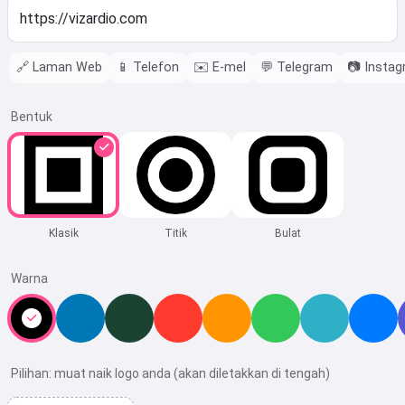
🔗
Laman Web
📱
Telefon
✉️
E-mel
💬
Telegram
📷
Insta
Bentuk
Klasik
Titik
Bulat
Warna
Pilihan: muat naik logo anda (akan diletakkan di tengah)