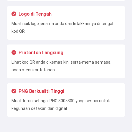
Saya menerima:
Syarat Perkhidmatan
,
Dasar Privasi
,
Logo di Tengah
Dasar Bayaran Balik
Muat naik logo jenama anda dan letakkannya di tengah
kod QR
Pratonton Langsung
Lihat kod QR anda dikemas kini serta-merta semasa
anda menukar tetapan
PNG Berkualiti Tinggi
Muat turun sebagai PNG 800×800 yang sesuai untuk
kegunaan cetakan dan digital