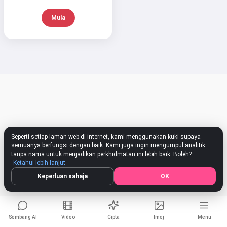
Saya boleh mencipta lagu, menulis
Mula
puisi dan ucapan tahniah 🥰
Cuba secara percuma
Saya menerima:
Syarat Perkhidmatan
,
Dasar Privasi
,
Dasar Bayaran Balik
Seperti setiap laman web di internet, kami menggunakan kuki supaya
semuanya berfungsi dengan baik. Kami juga ingin mengumpul analitik
tanpa nama untuk menjadikan perkhidmatan ini lebih baik. Boleh?
Ketahui lebih lanjut
Keperluan sahaja
OK
Sembang AI
Video
Cipta
Imej
Menu