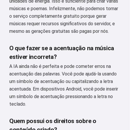
unidades de energia. Isso é suficiente para criar várias
poemas e mensagens de parabéns
músicas e poemas. Infelizmente, não podemos tornar
🥰
o serviço completamente gratuito porque gerar
músicas requer recursos significativos do servidor, e
mesmo as gerações gratuitas são pagas por nós.
Experimente grátis
O que fazer se a acentuação na música
estiver incorreta?
Eu aceito:
Termos de Serviço
,
A IA ainda não é perfeita e pode cometer erros na
Política de Privacidade
,
Política de reembolso
acentuação das palavras. Você pode ajudá-la usando
um símbolo de acentuação ou capitalizando a letra
acentuada. Em dispositivos Android, você pode inserir
um símbolo de acentuação pressionando a letra no
teclado.
Quem possui os direitos sobre o
conteúdo criado?