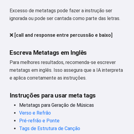
Excesso de metatags pode fazer a instrução ser
ignorada ou pode ser cantada como parte das letras.
Experimente grátis
❌ [call and response entre percussão e baixo]
Eu aceito:
Termos de Serviço
,
Política de Privacidade
,
Escreva Metatags em Inglês
Política de reembolso
Para melhores resultados, recomenda-se escrever
metatags em inglês. Isso assegura que a IA interpreta
e aplica corretamente as instruções.
Instruções para usar meta tags
Metatags para Geração de Músicas
Verso e Refrão
Pré-refrão e Ponte
Tags de Estrutura de Canção