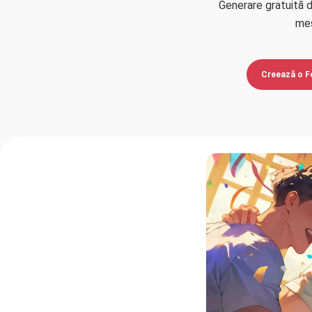
Generare gratuită d
mes
Creează o Fe