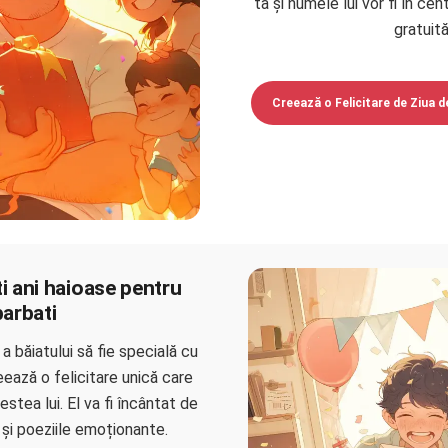
ta și numele lui vor fi în cen
gratuită
Creează o Felicitare de Ziua 
ti ani haioase pentru
barbati
a băiatului să fie specială cu
eează o felicitare unică care
stea lui. El va fi încântat de
și poeziile emoționante.