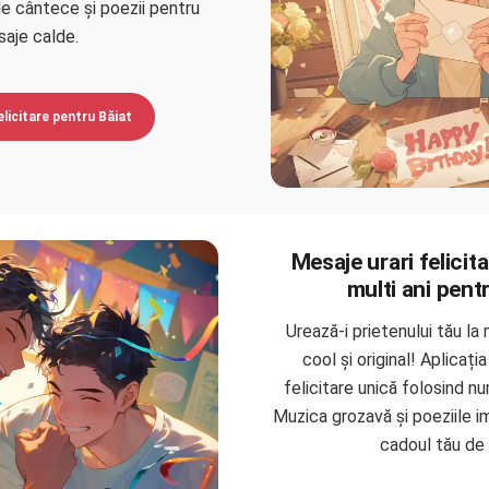
e cântece și poezii pentru
aje calde.
licitare pentru Băiat
Mesaje urari felicita
multi ani pent
Urează-i prietenului tău la 
cool și original! Aplicați
felicitare unică folosind nu
Muzica grozavă și poeziile 
cadoul tău de 