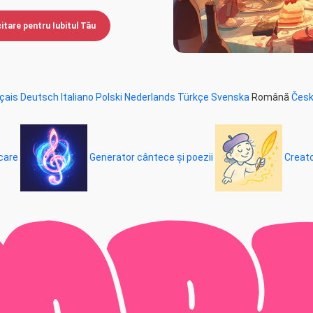
itare pentru Iubitul Tău
çais
Deutsch
Italiano
Polski
Nederlands
Türkçe
Svenska
Română
Čes
care
Generator cântece și poezii
Creato