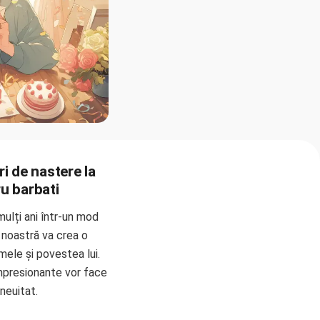
ri de nastere la
ru barbati
mulți ani într-un mod
a noastră va crea o
mele și povestea lui.
impresionante vor face
neuitat.