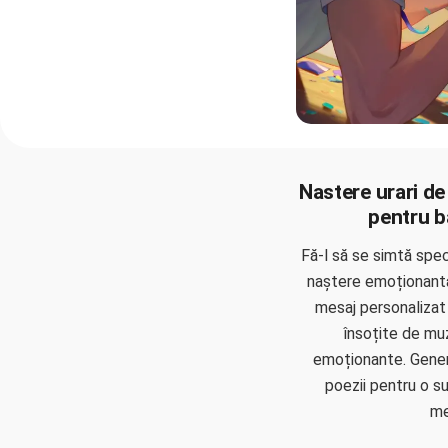
Nastere urari de 
pentru b
Fă-l să se simtă spec
naștere emoționantă 
mesaj personalizat 
însoțite de muz
emoționante. Gener
poezii pentru o su
me