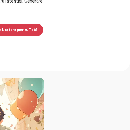
trul atenției. Generare
!
de Naștere pentru Tată