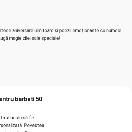
ântece aniversare uimitoare și poezii emoționante cu numele
augă magie zilei sale speciale!
pentru barbati 50
tatălui tău să fie
ersonalizată. Povestea