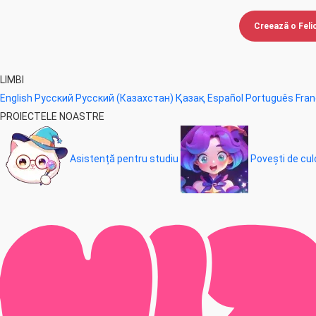
Creează o Felic
LIMBI
English
Русский
Русский (Казахстан)
Қазақ
Español
Português
Fran
PROIECTELE NOASTRE
Asistență pentru studiu
Povești de cul