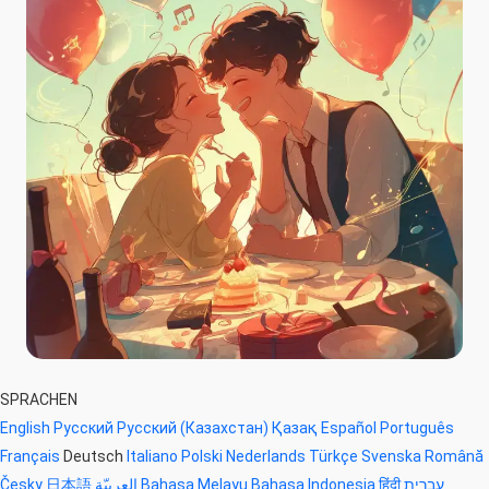
SPRACHEN
English
Русский
Русский (Казахстан)
Қазақ
Español
Português
Français
Deutsch
Italiano
Polski
Nederlands
Türkçe
Svenska
Română
Česky
日本語
العربيّة
Bahasa Melayu
Bahasa Indonesia
हिंदी
עברית