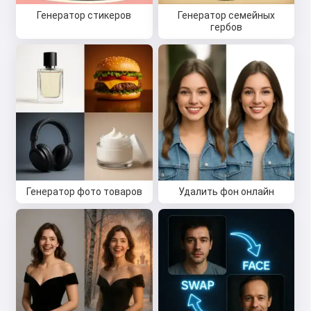
Генератор стикеров
Генератор семейных
гербов
Привет 👋
Я могу создавать песни, писать
стихи и поздравления 🥰
Попробовать бесплатно
Генератор фото товаров
Удалить фон онлайн
Я принимаю:
Условия использования
,
Политика конфиденциальности
,
Политика возврата