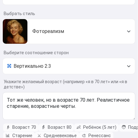
Выбрать стиль
Фотореализм
Выберите соотношение сторон
Укажите желаемый возраст (например «я в 70 лет» или «я в
детстве»)
👴
Возраст 70
👵
Возраст 80
👶
Ребёнок (5 лет)
🧑
Подр
📊
Старение
⚔️
Средневековье
🎨
Ренессанс