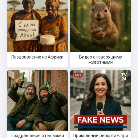
Поздравление из Африки
Видео с говорящими
животными
Поздравление от Бомжей
Прикольный репортаж про