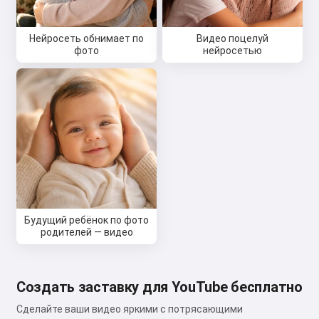
стихи и поздравления 🥰
Нейросеть обнимает по
Видео поцелуй
фото
нейросетью
Попробовать бесплатно
Я принимаю:
Условия использования
,
Политика конфиденциальности
,
Политика возврата
Будущий ребёнок по фото
родителей — видео
Создать заставку для YouTube бесплатно
Сделайте ваши видео яркими с потрясающими