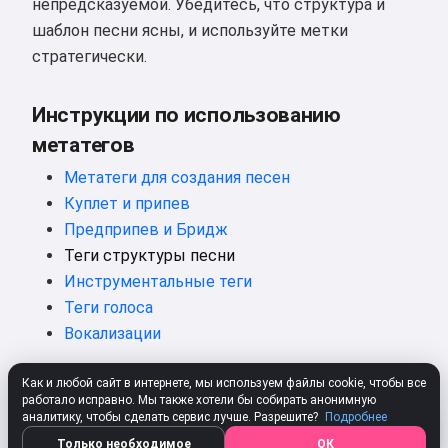
непредсказуемой. Убедитесь, что структура и
шаблон песни ясны, и используйте метки
стратегически.
Инструкции по использованию
метатегов
Метатеги для создания песен
Куплет и припев
Предприпев и Бридж
Теги структуры песни
Инструментальные теги
Теги голоса
Вокализации
Как и любой сайт в интернете, мы используем файлы cookie, чтобы все
работало исправно. Мы также хотели бы собирать анонимную
аналитику, чтобы сделать сервис лучше. Разрешите?
Подробнее
Создайте свою песню бесплатно
Только необходимое
ОК