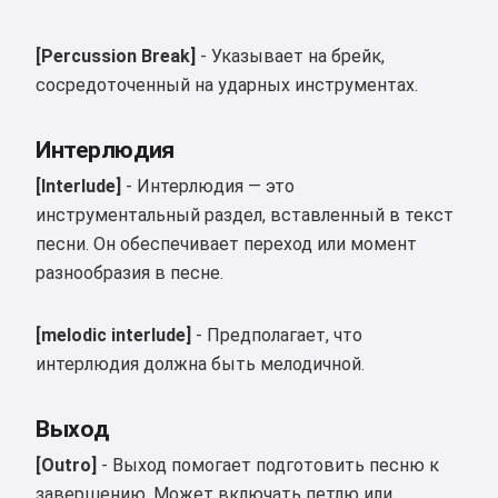
[Percussion Break]
- Указывает на брейк,
сосредоточенный на ударных инструментах.
Интерлюдия
[Interlude]
- Интерлюдия — это
инструментальный раздел, вставленный в текст
песни. Он обеспечивает переход или момент
разнообразия в песне.
Привет 👋
Я могу создавать песни, писать
[melodic interlude]
- Предполагает, что
стихи и поздравления 🥰
интерлюдия должна быть мелодичной.
Выход
Попробовать бесплатно
[Outro]
- Выход помогает подготовить песню к
завершению. Может включать петлю или