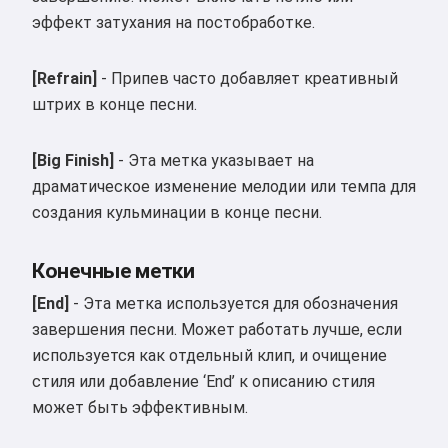
эффект затухания на постобработке.
Я принимаю:
Условия использования
,
Политика конфиденциальности
,
Политика возврата
[Refrain]
- Припев часто добавляет креативный
штрих в конце песни.
[Big Finish]
- Эта метка указывает на
драматическое изменение мелодии или темпа для
создания кульминации в конце песни.
Конечные метки
[End]
- Эта метка используется для обозначения
завершения песни. Может работать лучше, если
используется как отдельный клип, и очищение
стиля или добавление ‘End’ к описанию стиля
может быть эффективным.