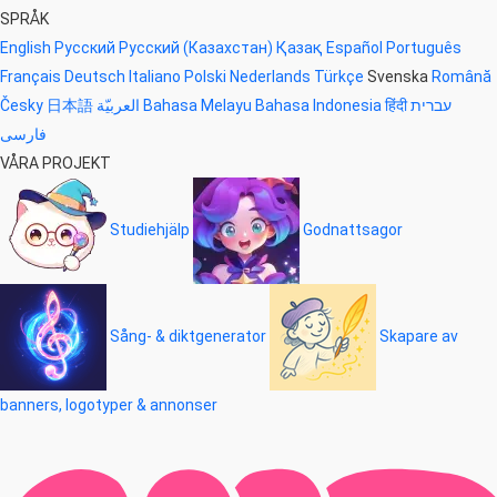
SPRÅK
English
Русский
Русский (Казахстан)
Қазақ
Español
Português
Français
Deutsch
Italiano
Polski
Nederlands
Türkçe
Svenska
Română
Česky
日本語
العربيّة
Bahasa Melayu
Bahasa Indonesia
हिंदी
עברית
فارسی
VÅRA PROJEKT
Studiehjälp
Godnattsagor
Sång- & diktgenerator
Skapare av
banners, logotyper & annonser