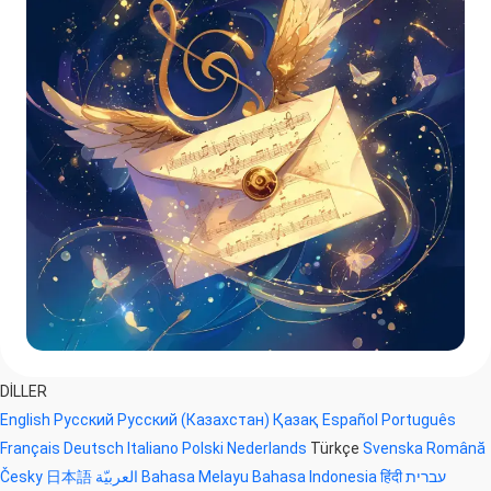
DİLLER
English
Русский
Русский (Казахстан)
Қазақ
Español
Português
Français
Deutsch
Italiano
Polski
Nederlands
Türkçe
Svenska
Română
Česky
日本語
العربيّة
Bahasa Melayu
Bahasa Indonesia
हिंदी
עברית