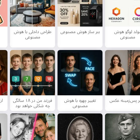
ولد لوگو هوش
بنر ساز هوش مصنوعی
طراحی داخلی با هوش
مصنوعی
مصنوعی
یر پس‌زمینه عکس
تغییر چهره با هوش
فرزند من در ۱۸ سالگی
ار
مصنوعی
چه شکلی خواهد بود
سلام 👋