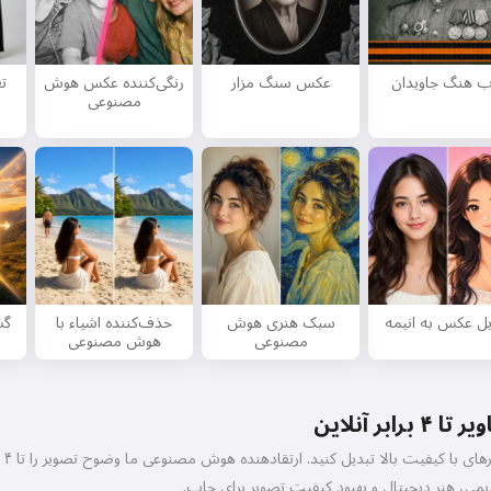
من می‌توانم آهنگ بسازم، شعر و
تبریک بنویسم 🥰
ب هنگ جاویدان
عکس سنگ مزار
رنگی‌کننده عکس هوش
ت
مصنوعی
رایگان امتحان کنید
من می‌پذیرم:
شرایط خدمات
,
سیاست حفظ حریم خصوصی
,
سیاست بازپرداخت
یل عکس به انیمه
سبک هنری هوش
حذف‌کننده اشیاء با
گس
مصنوعی
هوش مصنوعی
ر آنلاین
تص
می، هنر دیجیتال و بهبود کیفیت تصویر برای چاپ.