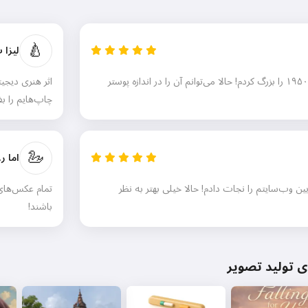
🍐
لیزا 
عکس کوچک مادربزرگم از دهه ۱۹۵۰ را بزرگ کردم! حالا می‌توانم آن را در اندازه پوستر
اثر هنری دیجیت
چاپ‌هایم را ب
🦢
اما ر.
وب‌سایتم را نجات دادم! حالا خیلی بهتر به نظر
تمام عکس‌های 
باشند!
 تولید تصویر