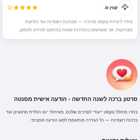
🦅
קווין ס.
נהדר ליצירת טקסט מהירה — מברכות רשמיות ועד הודעות
מצחיקות. אני משתמש בהגדרות שונות בהתאם לאירוע ולנמען.
היי 👋
אני יכול ליצור שירים, לכתוב שירים
וברכות 🥰
נסה בחינם
סרטון ברכה לשנה החדשה - הודעה אישית מסנטה
בחרו מחולל טקסט ייעודי לצרכים שלכם. מאיחולי יום הולדת מרגשים ועד
ברכות רשמיות — כל הגדרה מותאמת לסוג הודעה ספציפי.
אני מקבל:
תנאי שירות
,
מדיניות פרטיות
,
מדיניות החזרים