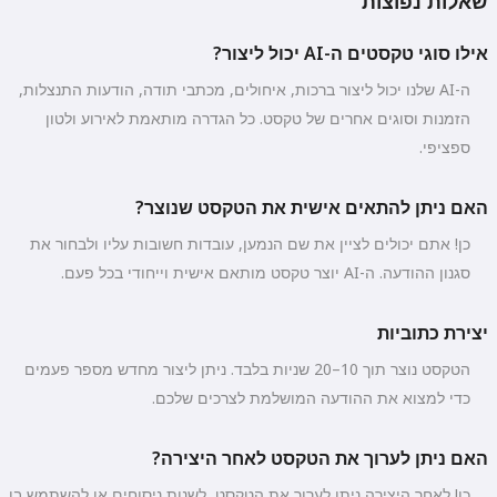
שאלות נפוצות
אילו סוגי טקסטים ה-AI יכול ליצור?
ה-AI שלנו יכול ליצור ברכות, איחולים, מכתבי תודה, הודעות התנצלות,
הזמנות וסוגים אחרים של טקסט. כל הגדרה מותאמת לאירוע ולטון
ספציפי.
האם ניתן להתאים אישית את הטקסט שנוצר?
כן! אתם יכולים לציין את שם הנמען, עובדות חשובות עליו ולבחור את
סגנון ההודעה. ה-AI יוצר טקסט מותאם אישית וייחודי בכל פעם.
יצירת כתוביות
הטקסט נוצר תוך 10–20 שניות בלבד. ניתן ליצור מחדש מספר פעמים
כדי למצוא את ההודעה המושלמת לצרכים שלכם.
האם ניתן לערוך את הטקסט לאחר היצירה?
כן! לאחר היצירה ניתן לערוך את הטקסט, לשנות ניסוחים או להשתמש בו