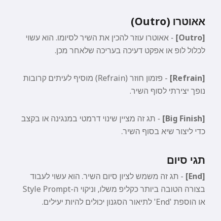
וברכות 🥰
אאוטרו (Outro)
[Outro]
- אאוטרו עוזר להכין את השיר לסיומו. הוא עשוי
לכלול לופ או אפקט דעיכה בעריכה שלאחר מכן.
נסה בחינם
[Refrain]
- פזמון חוזר (Refrain) מוסיף לעיתים קרובות
נופך יצירתי לסוף השיר.
אני מקבל:
תנאי שירות
,
מדיניות פרטיות
,
מדיניות החזרים
[Big Finish]
- תג זה מציין שינוי דרמטי במנגינה או בקצב
כדי ליצור שיא בסוף השיר.
תגי סיום
[End]
- תג זה משמש לציון סיום השיר. הוא עשוי לעבוד
בצורה הטובה ביותר כקליפ משלו, וניקוי ה-Style Prompt
או הוספת 'End' לתיאור הסגנון יכולים להיות יעילים.