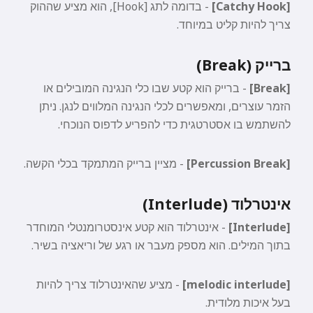
[Catchy Hook]
- בדומה לתג [Hook], הוא מציע שההוק
צריך להיות קליט במיוחד.
ברייק (Break)
[Break]
- ברייק הוא קטע שבו כלי הנגינה המובילים או
הזמר עוצרים, ומאפשרים לכלי הנגינה המלווים לנגן. ניתן
להשתמש בו אסטרטגית כדי להפריע לדפוס הנוכחי.
[Percussion Break]
- מציין ברייק המתמקד בכלי הקשה.
אינטרלוד (Interlude)
[Interlude]
- אינטרלוד הוא קטע אינסטרומנטלי המוחדר
בתוך המילים. הוא מספק מעבר או רגע של וריאציה בשיר.
[melodic interlude]
- מציע שהאינטרלוד צריך להיות
היי 👋
בעל איכות מלודית.
אני יכול ליצור שירים, לכתוב שירים