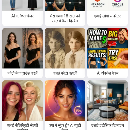
AI क्लोथ्स चेंजर
मेरा बच्चा 18 साल की
एआई लोगो जनरेटर
उम्र में कैसा दिखेगा
फोटो बैकग्राउंड बदलें
एआई फोटो बहाली
AI थंबनेल मेकर
एआई सेलिब्रिटी सेल्फी
क्या मैं सुंदर हूँ? AI ब्यूटी
एआई इंटीरियर डिज़ाइन