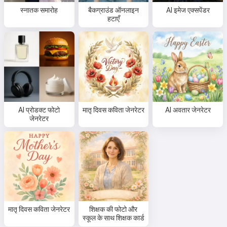
स्नातक समारोह
बैकग्राउंड ऑनलाइन
AI इमेज एक्सपेंडर
हटाएँ
नमस्ते 👋
मैं गाने बना सकता हूँ, कविताएँ और शुभकामनाएँ
लिख सकता हूँ 🥰
AI प्रोडक्ट फोटो
मातृ दिवस कविता जेनरेटर
AI अवतार जेनरेटर
जेनरेटर
इसे मुफ्त में आज़माएँ
मैं स्वीकार करता हूँ:
सेवा की शर्तें
,
गोपनीयता नीति
,
वापसी नीति
मातृ दिवस कविता जेनरेटर
शिक्षक की फोटो और
स्कूल के साथ शिक्षक कार्ड