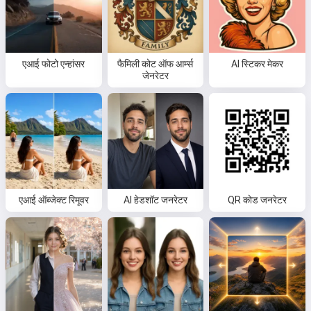
एआई फोटो एन्हांसर
फैमिली कोट ऑफ आर्म्स
AI स्टिकर मेकर
जेनरेटर
एआई ऑब्जेक्ट रिमूवर
AI हेडशॉट जनरेटर
QR कोड जनरेटर