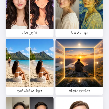
फोटो टू एनीमे
AI आर्ट स्टाइल
एआई ऑब्जेक्ट रिमूवर
AI इमेज एक्सपेंडर