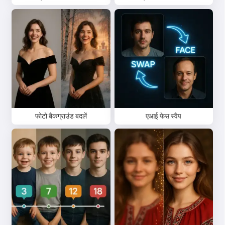
फोटो बैकग्राउंड बदलें
एआई फेस स्वैप