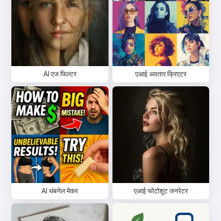
AI एज फिल्टर
एआई अवतार क्रिएटर
AI थंबनेल मेकर
एआई फोटोशूट जनरेटर