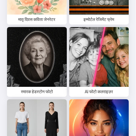
मातृ दिवस कविता जेनरेटर
इम्मोर्टल रेजिमेंट फ्रेम
स्मारक हेडस्टोन फोटो
AI फोटो कलराइज़र