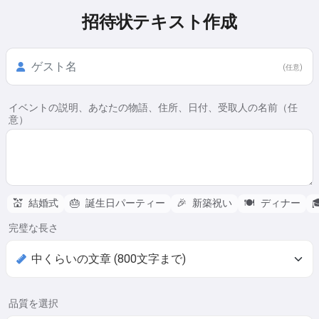
招待状テキスト作成
(任意)
イベントの説明、あなたの物語、住所、日付、受取人の名前（任
意）
💒
結婚式
🎂
誕生日パーティー
🎉
新築祝い
🍽️
ディナー

完璧な長さ
品質を選択