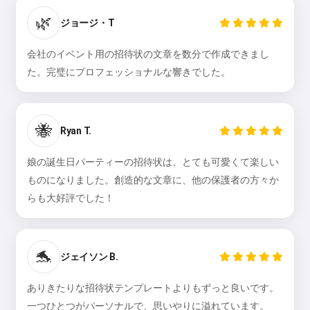
🌿
ジョージ・T
会社のイベント用の招待状の文章を数分で作成できまし
た。完璧にプロフェッショナルな響きでした。
🐝
Ryan T.
こんにちは 👋
私は歌を作成したり、詩やお祝い
娘の誕生日パーティーの招待状は、とても可愛くて楽しい
メッセージを書けます🥰
ものになりました。創造的な文章に、他の保護者の方々か
らも大好評でした！
無料でお試しください
🐬
ジェイソン B.
同意します:
利用規約
,
ありきたりな招待状テンプレートよりもずっと良いです。
プライバシーポリシー
,
一つひとつがパーソナルで、思いやりに溢れています。
返金ポリシー