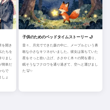
子供のためのベッドタイムストーリー 🌙
章を開き
昔々、月光でできた森の中に、メープルという勇
私たちを
敢な小さなキツネがいました。彼女は落ちていた
作りまし
星をそっと拾い上げ、ささやく木々の間を通り、
が簡単だ
眠そうなフクロウを通り過ぎて、空へと運びまし
からで
た 🦊✨
ましょ