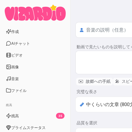
作成
AIチャット
動画で見たいものを説明して
ビデオ
画像
音楽
✉️
故郷への手紙
🎤
スピ
ファイル
完璧な長さ
残高
残高
35
品質を選択
プライムステータス