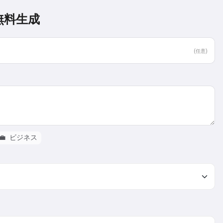
無料生成
(任意)
💼
ビジネス