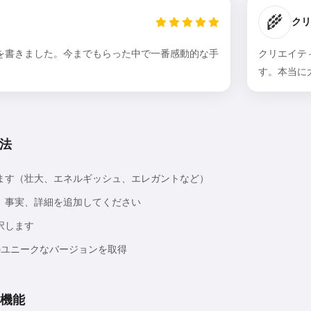
🌾
クリ
を書きました。今までもらった中で一番感動的な手
クリエイテ
。
す。本当に
こんにちは 👋
方法
私は歌を作成したり、詩やお祝い
メッセージを書けます🥰
ます（壮大、エネルギッシュ、エレガントなど）
、事実、詳細を追加してください
択します
無料でお試しください
のユニークなバージョンを取得
同意します:
利用規約
,
の機能
プライバシーポリシー
,