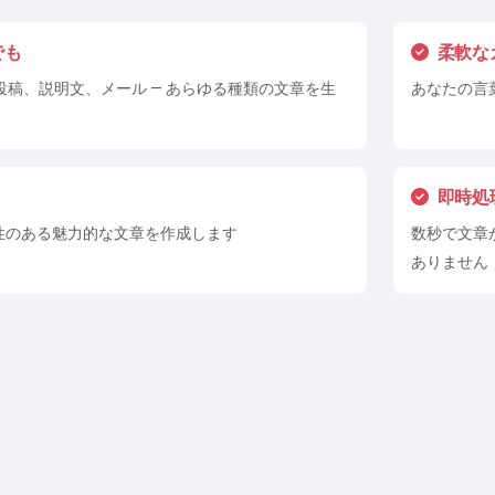
返金ポリシー
でも
柔軟な
稿、説明文、メール — あらゆる種類の文章を生
あなたの言
即時処
貫性のある魅力的な文章を作成します
数秒で文章
ありません